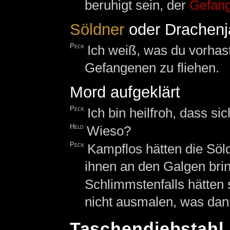
beruhigt sein, der
Gefan
Söldner
oder Drachenj
Peck
Ich weiß, was du vorhast
Gefangenen zu fliehen.
Mord aufgeklärt
Peck
Ich bin heilfroh, dass s
Held
Wieso?
Peck
Kampflos hätten die Söl
ihnen an den Galgen bri
Schlimmstenfalls hätten s
nicht ausmalen, was dan
Taschendiebstahl