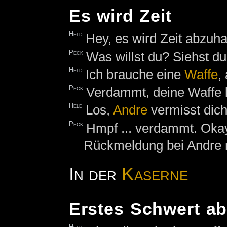
Es wird Zeit
Held
Hey, es wird Zeit abzuh
Peck
Was willst du? Siehst du 
Held
Ich brauche eine
Waffe
,
Peck
Verdammt, deine Waffe 
Held
Los,
Andre
vermisst dic
Peck
Hmpf ... verdammt. Okay
Rückmeldung bei Andre ma
In der
Kaserne
Erstes Schwert a