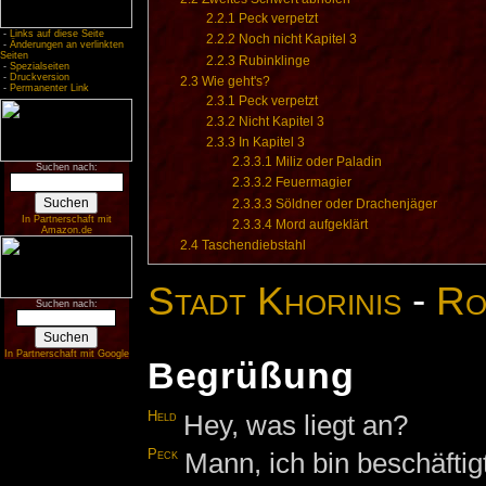
2.2.1
Peck verpetzt
-
Links auf diese Seite
2.2.2
Noch nicht Kapitel 3
-
Änderungen an verlinkten
Seiten
2.2.3
Rubinklinge
-
Spezialseiten
-
Druckversion
2.3
Wie geht's?
-
Permanenter Link
2.3.1
Peck verpetzt
2.3.2
Nicht Kapitel 3
2.3.3
In Kapitel 3
2.3.3.1
Miliz oder Paladin
Suchen nach:
2.3.3.2
Feuermagier
2.3.3.3
Söldner oder Drachenjäger
In Partnerschaft mit
2.3.3.4
Mord aufgeklärt
Amazon.de
2.4
Taschendiebstahl
Stadt Khorinis
-
Ro
Suchen nach:
In Partnerschaft mit Google
Begrüßung
Held
Hey, was liegt an?
Peck
Mann, ich bin beschäftig