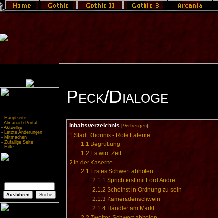
Peck/Dialoge
-
Hauptseite
-
Almanach-Portal
Inhaltsverzeichnis
[
Verbergen
]
-
Aktuelles
-
Letzte Änderungen
1
Stadt Khorinis - Rote Laterne
-
Mitmachen
-
Zufällige Seite
1.1
Begrüßung
-
Hilfe
1.2
Es wird Zeit
2
In der Kaserne
2.1
Erstes Schwert abholen
2.1.1
Sprich erst mit Lord Andre
2.1.2
Scheinst in Ordnung zu sein
2.1.3
Kameradenschwein
2.1.4
Händler am Markt
2.2
Zweites Schwert abholen