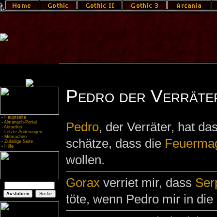
Pedro der Verräter
-
Hauptseite
-
Almanach-Portal
Pedro
, der Verräter, hat da
-
Aktuelles
-
Letzte Änderungen
-
Mitmachen
schätze, dass die
Feuermag
-
Zufällige Seite
-
Hilfe
wollen.
Gorax
verriet mir, dass
Ser
töte, wenn Pedro mir in die 