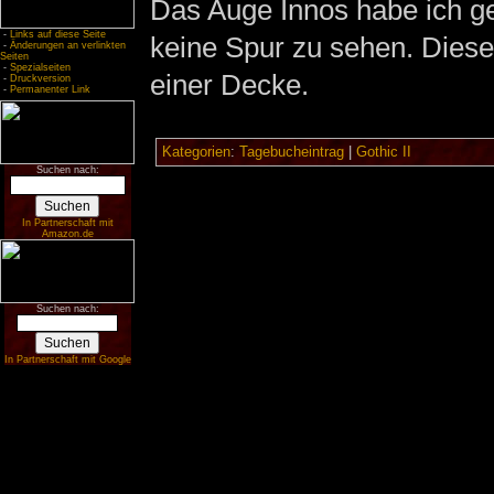
Das Auge Innos habe ich g
-
Links auf diese Seite
keine Spur zu sehen. Dies
-
Änderungen an verlinkten
Seiten
-
Spezialseiten
einer Decke.
-
Druckversion
-
Permanenter Link
Kategorien
:
Tagebucheintrag
|
Gothic II
Suchen nach:
In Partnerschaft mit
Amazon.de
Suchen nach:
In Partnerschaft mit Google