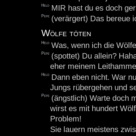
Held
MIR hast du es doch gera
Pepe
(verärgert) Das bereue i
Wölfe töten
Held
Was, wenn ich die Wölfe
Pepe
(spottet) Du allein? Hah
eher meinem Leithammel
Held
Dann eben nicht. War nu
Jungs rübergehen und se
Pepe
(ängstlich) Warte doch m
wirst es mit hundert Wöl
Problem!
Sie lauern meistens zw