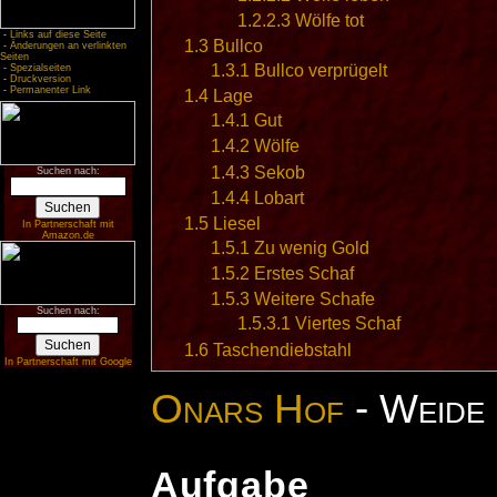
1.2.2.3
Wölfe tot
-
Links auf diese Seite
1.3
Bullco
-
Änderungen an verlinkten
Seiten
1.3.1
Bullco verprügelt
-
Spezialseiten
-
Druckversion
-
Permanenter Link
1.4
Lage
1.4.1
Gut
1.4.2
Wölfe
1.4.3
Sekob
Suchen nach:
1.4.4
Lobart
1.5
Liesel
In Partnerschaft mit
Amazon.de
1.5.1
Zu wenig Gold
1.5.2
Erstes Schaf
1.5.3
Weitere Schafe
Suchen nach:
1.5.3.1
Viertes Schaf
1.6
Taschendiebstahl
In Partnerschaft mit Google
Onars Hof
- Weide
Aufgabe