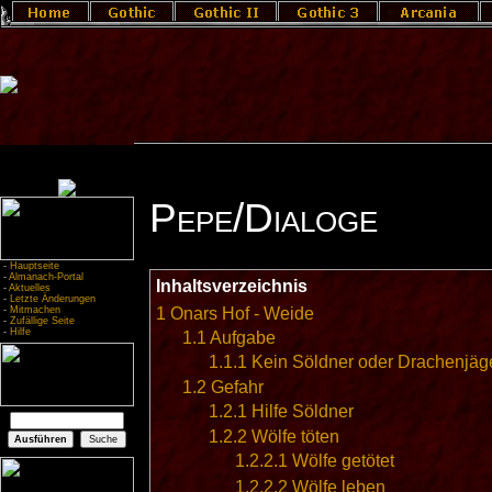
Pepe/Dialoge
-
Hauptseite
-
Almanach-Portal
Inhaltsverzeichnis
-
Aktuelles
-
Letzte Änderungen
1
Onars Hof - Weide
-
Mitmachen
-
Zufällige Seite
-
Hilfe
1.1
Aufgabe
1.1.1
Kein Söldner oder Drachenjäg
1.2
Gefahr
1.2.1
Hilfe Söldner
1.2.2
Wölfe töten
1.2.2.1
Wölfe getötet
1.2.2.2
Wölfe leben