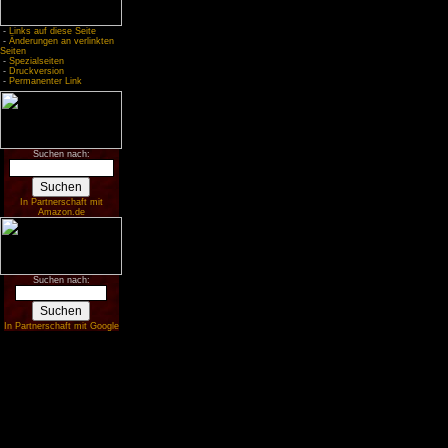
-
Links auf diese Seite
-
Änderungen an verlinkten
Seiten
-
Spezialseiten
-
Druckversion
-
Permanenter Link
Suchen nach:
In Partnerschaft mit
Amazon.de
Suchen nach:
In Partnerschaft mit Google