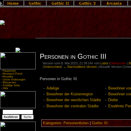
Personen in Gothic III
Version vom 8. Mai 2023, 21:39 Uhr von
Lobot
(
Diskussion
|
B
(
Unterschied
)
← Nächstältere Version
| Aktuelle Version (Unt
-
Hauptseite
-
Almanach-Portal
-
Aktuelles
Personen in Gothic III.
-
Letzte Änderungen
-
Mitmachen
-
Zufällige Seite
Adelige
Bewohner vo
-
Hilfe
Bewohner der Küstenregion
Bewohner von
Bewohner der westlichen Städte
Diebe
Bewohner der zentralen Städte
Erwähnte Pe
Kategorien
:
Personenlisten
|
Gothic III