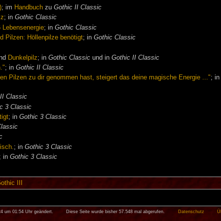
)
; im
Handbuch
zu
Gothic II Classic
lz
; in
Gothic Classic
 6 Lebensenergie
; in
Gothic Classic
 Pilzen: Höllenpilze benötigt
; in
Gothic Classic
c
nd
Dunkelpilz
; in
Gothic Classic
und in
Gothic II Classic
."
; in
Gothic II Classic
n Pilzen zu dir genommen hast, steigert das deine magische Energie ..."
; i
II Classic
c 3 Classic
igt
; in
Gothic 3 Classic
Classic
c
isch.
; in
Gothic 3 Classic
; in
Gothic 3 Classic
othic III
24 um 01:54 Uhr geändert.
Diese Seite wurde bisher 57.548 mal abgerufen.
Datenschutz
Ü