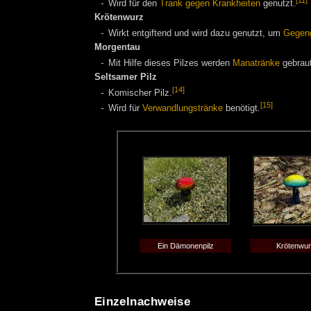
Wird für den
Trank gegen Krankheiten
genutzt.
Krötenwurz
Wirkt entgiftend und wird dazu genutzt, um
Gegeng
Morgentau
Mit Hilfe dieses Pilzes werden
Manatränke
gebraut
Seltsamer Pilz
[14]
Komischer Pilz.
[15]
Wird für
Verwandlungstränke
benötigt.
Ein Dämonenpilz
Krötenwu
Einzelnachweise