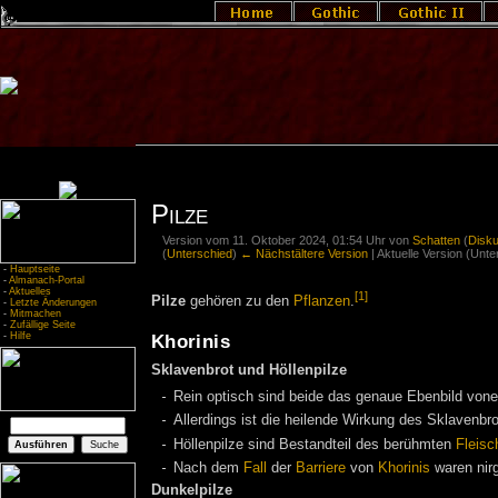
Pilze
Version vom 11. Oktober 2024, 01:54 Uhr von
Schatten
(
Disk
(
Unterschied
)
← Nächstältere Version
| Aktuelle Version (Unt
-
Hauptseite
-
Almanach-Portal
-
Aktuelles
[1]
Pilze
gehören zu den
Pflanzen
.
-
Letzte Änderungen
-
Mitmachen
-
Zufällige Seite
-
Hilfe
Khorinis
Sklavenbrot und Höllenpilze
Rein optisch sind beide das genaue Ebenbild vone
Allerdings ist die heilende Wirkung des Sklavenbrot
Höllenpilze sind Bestandteil des berühmten
Fleis
Nach dem
Fall
der
Barriere
von
Khorinis
waren nirg
Dunkelpilze