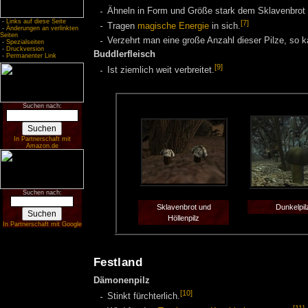
Ähneln in Form und Größe stark dem Sklavenbrot b
-
Links auf diese Seite
[7]
Tragen
magische Energie
in sich.
-
Änderungen an verlinkten
Seiten
Verzehrt man eine große Anzahl dieser Pilze, so k
-
Spezialseiten
-
Druckversion
Buddlerfleisch
-
Permanenter Link
[9]
Ist ziemlich weit verbreitet.
Suchen nach:
In Partnerschaft mit
Amazon.de
Suchen nach:
Sklavenbrot und
Dunkelpil
Höllenpilz
In Partnerschaft mit Google
Festland
Dämonenpilz
[10]
Stinkt fürchterlich.
[11]