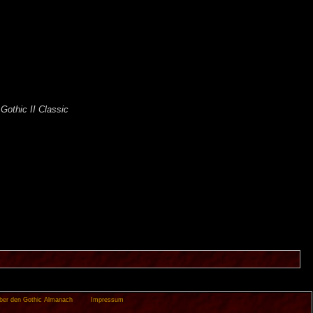
n
Gothic II Classic
ber den Gothic Almanach
Impressum