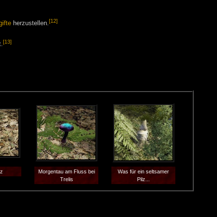
[12]
ifte
herzustellen.
[13]
.
rz
Morgentau am Fluss bei
Was für ein seltsamer
Trelis
Pilz...