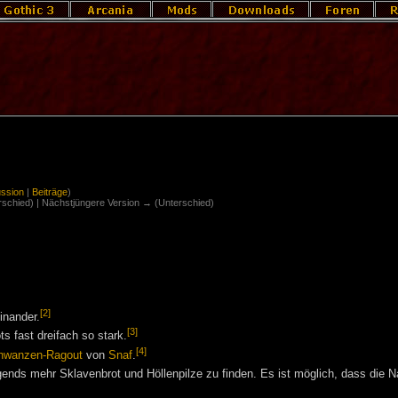
ussion
|
Beiträge
)
erschied) | Nächstjüngere Version → (Unterschied)
[2]
inander.
[3]
s fast dreifach so stark.
[4]
chwanzen-Ragout
von
Snaf
.
ends mehr Sklavenbrot und Höllenpilze zu finden. Es ist möglich, dass die 