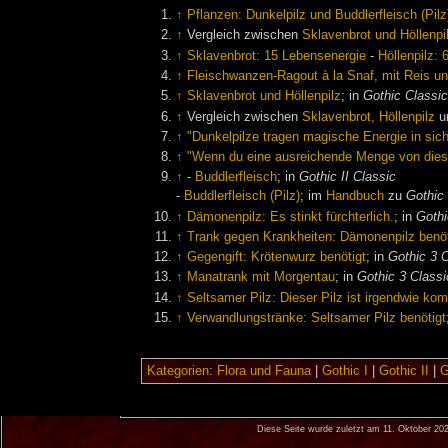
↑
Pflanzen: Dunkelpilz und Buddlerfleisch (Pilz
↑
Vergleich zwischen
Sklavenbrot und Höllenpi
↑
Sklavenbrot: 15 Lebensenergie
-
Höllenpilz:
↑
Fleischwanzen-Ragout à la Snaf, mit Reis und
↑
Sklavenbrot und Höllenpilz
; in
Gothic Classi
↑
Vergleich zwischen
Sklavenbrot, Höllenpilz
u
↑
"Dunkelpilze tragen magische Energie in sich
↑
"Wenn du eine ausreichende Menge von diese
↑
-
Buddlerfleisch
; in
Gothic II Classic
-
Buddlerfleisch (Pilz)
; im
Handbuch
zu
Gothic 
↑
Dämonenpilz: Es stinkt fürchterlich.
; in
Gothi
↑
Trank gegen Krankheiten: Dämonenpilz benöt
↑
Gegengift: Krötenwurz benötigt
; in
Gothic 3 
↑
Manatrank mit Morgentau
; in
Gothic 3 Classi
↑
Seltsamer Pilz: Dieser Pilz ist irgendwie kom
↑
Verwandlungstränke: Seltsamer Pilz benötigt
Kategorien
:
Flora und Fauna
|
Gothic I
|
Gothic II
|
G
Diese Seite wurde zuletzt am 11. Oktober 20