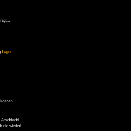
agt...
ng
Lager
...
ückgehen.
n Arschloch!
h nie wieder!