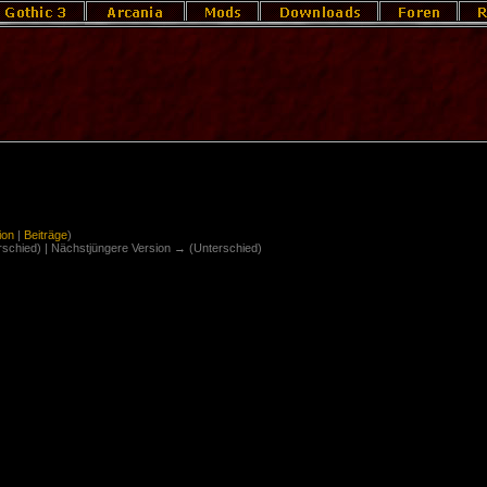
ion
|
Beiträge
)
erschied) | Nächstjüngere Version → (Unterschied)