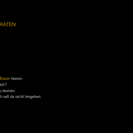
raten
m
Baum
herum.
ast?
 räumen.
 will da nicht hingehen.