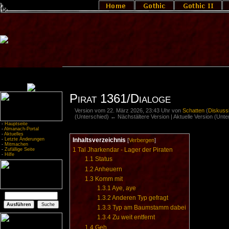
Pirat 1361/Dialoge
Version vom 22. März 2026, 23:43 Uhr von
Schatten
(
Diskuss
(Unterschied) ← Nächstältere Version | Aktuelle Version (Unt
-
Hauptseite
-
Almanach-Portal
-
Aktuelles
Inhaltsverzeichnis
-
Letzte Änderungen
[
Verbergen
]
-
Mitmachen
1
Tal Jharkendar - Lager der Piraten
-
Zufällige Seite
-
Hilfe
1.1
Status
1.2
Anheuern
1.3
Komm mit
1.3.1
Aye, aye
1.3.2
Anderen Typ gefragt
1.3.3
Typ am Baumstamm dabei
1.3.4
Zu weit entfernt
1.4
Geh