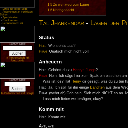
1.5
Zu weit weg vom Lager
-
Links auf diese Seite
1.6
Nachgedacht
-
Änderungen an verlinkten
Seiten
-
Spezialseiten
Tal Jharkendar
-
Lager
der
Pi
-
Druckversion
-
Permanenter Link
Status
Suchen nach:
Held
Wie sieht's aus?
Pirat
Quatsch mich nicht voll!
In Partnerschaft mit
Anheuern
Amazon.de
Held
Gehörst du zu
Henrys Jungs
?
Pirat
Nein. Ich säge hier zum Spaß ein bisschen a
Suchen nach:
Was ist los? Hat
Henry
dir gesagt, was du zu tun h
Held
Ja. Ich soll für ihn einige
Banditen
aus dem Weg
Pirat
(wehrt ab) Ooh nein! Sieh mich NICHT so an. Ich
In Partnerschaft mit Google
Lass mich lieber weitersägen, okay?
Komm mit
Held
Komm mit.
Aye, aye