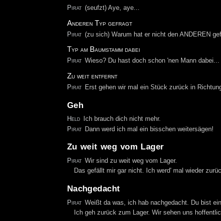
Pirat
(seufzt) Aye, aye...
Anderen Typ gefragt
Pirat
(zu sich) Warum hat er nicht den ANDEREN gefr
Typ am Baumstamm dabei
Pirat
Wieso? Du hast doch schon 'nen Mann dabei...
Zu weit entfernt
Pirat
Erst gehen wir mal ein Stück zurück in Richtu
Geh
Held
Ich brauch dich nicht mehr.
Pirat
Dann werd ich mal ein bisschen weitersägen!
Zu weit weg vom Lager
Pirat
Wir sind zu weit weg vom Lager.
Das gefällt mir gar nicht. Ich werd' mal wieder zur
Nachgedacht
Pirat
Weißt da was, ich hab nachgedacht. Du bist ei
Ich geh zurück zum Lager. Wir sehen uns hoffentlic