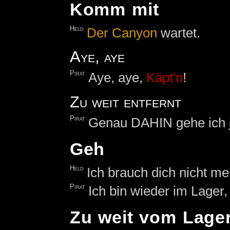
Komm mit
Held
Der
Canyon
wartet.
Aye, aye
Pirat
Aye, aye,
Käpt'n
!
Zu weit entfernt
Pirat
Genau DAHIN gehe ich j
Geh
Held
Ich brauch dich nicht me
Pirat
Ich bin wieder im Lager,
Zu weit vom Lager