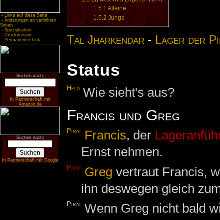
1.5.1
Alleine
-
Links auf diese Seite
1.5.2
Jungs
-
Änderungen an verlinkten
Seiten
-
Spezialseiten
-
Druckversion
Tal Jharkendar
-
Lager
der
Pi
-
Permanenter Link
Status
Suchen nach:
Held
Wie sieht's aus?
In Partnerschaft mit
Amazon.de
Francis und Greg
Pirat
Francis
, der
Lageranfüh
Suchen nach:
Ernst nehmen.
In Partnerschaft mit Google
Pirat
Greg
vertraut Francis, 
ihn deswegen gleich zu
Pirat
Wenn Greg nicht bald w