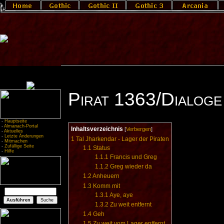
Pirat 1363/Dialoge
-
Hauptseite
-
Almanach-Portal
Inhaltsverzeichnis
[
Verbergen
]
-
Aktuelles
-
Letzte Änderungen
1
Tal Jharkendar - Lager der Piraten
-
Mitmachen
-
Zufällige Seite
1.1
Status
-
Hilfe
1.1.1
Francis und Greg
1.1.2
Greg wieder da
1.2
Anheuern
1.3
Komm mit
1.3.1
Aye, aye
1.3.2
Zu weit entfernt
1.4
Geh
1.5
Zu weit vom Lager entfernt