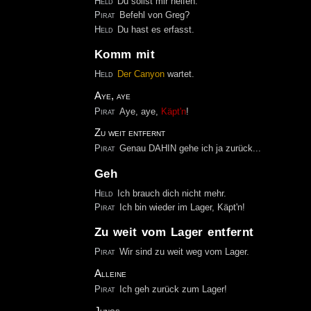
Held
Du sollst mir helfen.
Pirat
Befehl von Greg?
Held
Du hast es erfasst.
Komm mit
Held
Der
Canyon
wartet.
Aye, aye
Pirat
Aye, aye,
Käpt'n
!
Zu weit entfernt
Pirat
Genau DAHIN gehe ich ja zurück...
Geh
Held
Ich brauch dich nicht mehr.
Pirat
Ich bin wieder im Lager, Käpt'n!
Zu weit vom Lager entfernt
Pirat
Wir sind zu weit weg vom Lager.
Alleine
Pirat
Ich geh zurück zum Lager!
Jungs