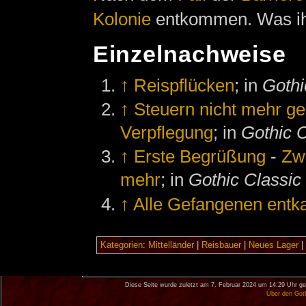
Kolonie
entkommen. Was ihm
Einzelnachweise
↑
Reispflücken
; in
Gothi
↑
Steuern nicht mehr ge
Verpflegung
; in
Gothic C
↑
Erste Begrüßung
-
Zw
mehr
; in
Gothic Classic
↑
Alle Gefangenen ent
Kategorien
:
Mittelländer
|
Reisbauer
|
Neues Lager
|
Diese Seite wurde zuletzt am 7. Februar 2024 um 14:29 Uhr ge
Über den Got