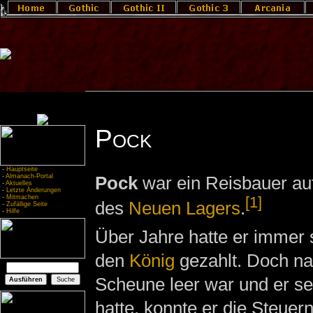
Pock
-
Hauptseite
-
Almanach-Portal
Pock
war ein Reisbauer au
-
Aktuelles
-
Letzte Änderungen
-
Mitmachen
[1]
des
Neuen Lagers
.
-
Zufällige Seite
-
Hilfe
Über Jahre hatte er immer 
den
König
gezahlt. Doch n
Scheune leer war und er se
hatte, konnte er die Steuer