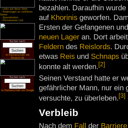
bezahlen. Daraufhin wurde 
-
Links auf diese Seite
-
Änderungen an verlinkten
auf
Khorinis
geworfen. Dami
Seiten
-
Spezialseiten
-
Permanenter Link
Ersten der Gefangenen und
neuen Lager
an. Dort arbeit
Suchen nach:
Feldern
des
Reislords
. Dur
etwas
Reis
und
Schnaps
üb
In Partnerschaft mit
Amazon.de
[2]
konnte alt werden.
Seinen Verstand hatte er w
Suchen nach:
gefährlicher Mann, nur ein 
In Partnerschaft mit Google
[3]
versuchte, zu überleben.
Verbleib
Nach dem
Fall
der
Barriere