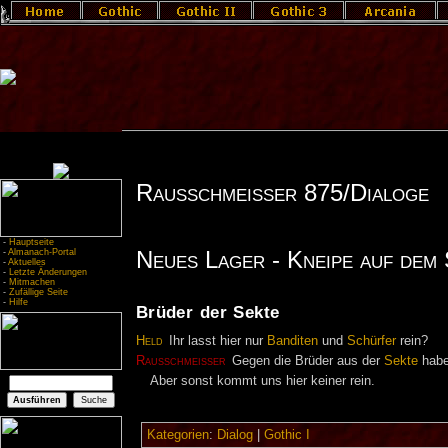
Rausschmeisser 875/Dialoge
-
Hauptseite
Neues Lager - Kneipe auf dem
-
Almanach-Portal
-
Aktuelles
-
Letzte Änderungen
-
Mitmachen
-
Zufällige Seite
-
Hilfe
Brüder der Sekte
Held
Ihr lasst hier nur
Banditen
und
Schürfer
rein?
Rausschmeisser
Gegen die Brüder aus der
Sekte
habe
Aber sonst kommt uns hier keiner rein.
Kategorien
:
Dialog
|
Gothic I