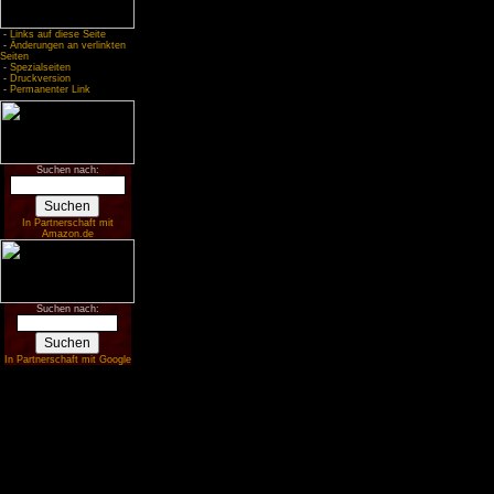
-
Links auf diese Seite
-
Änderungen an verlinkten
Seiten
-
Spezialseiten
-
Druckversion
-
Permanenter Link
Suchen nach:
In Partnerschaft mit
Amazon.de
Suchen nach:
In Partnerschaft mit Google