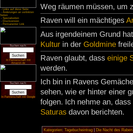
Weg räumen müssen, um zu
-
Links auf diese Seite
-
Änderungen an verlinkten
Seiten
Raven will ein mächtiges
Ar
-
Spezialseiten
-
Druckversion
-
Permanenter Link
Aus irgendeinem Grund hat
Kultur
in der
Goldmine
freil
Suchen nach:
Raven glaubt, dass
einige S
In Partnerschaft mit
Amazon.de
werden.
Ich bin in Ravens Gemäche
Suchen nach:
sehen, wie er hinter einer 
In Partnerschaft mit Google
folgen. Ich nehme an, dass
Saturas
davon berichten.
Kategorien
:
Tagebucheintrag
|
Die Nacht des Raben