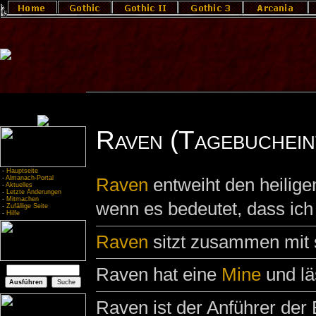
Raven (Tagebuchein
-
Hauptseite
-
Almanach-Portal
Raven
entweiht den heilig
-
Aktuelles
-
Letzte Änderungen
-
Mitmachen
wenn es bedeutet, dass ich
-
Zufällige Seite
-
Hilfe
Raven
sitzt zusammen mit
Raven hat eine
Mine
und lä
Raven ist der Anführer der