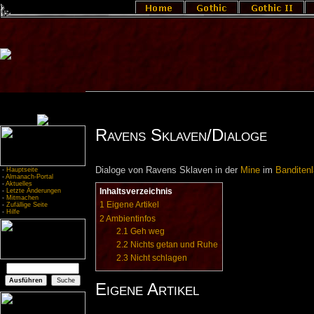
Ravens Sklaven/Dialoge
Dialoge von Ravens Sklaven in der
Mine
im
Banditenl
-
Hauptseite
-
Almanach-Portal
-
Aktuelles
Inhaltsverzeichnis
-
Letzte Änderungen
-
Mitmachen
1
Eigene Artikel
-
Zufällige Seite
-
Hilfe
2
Ambientinfos
2.1
Geh weg
2.2
Nichts getan und Ruhe
2.3
Nicht schlagen
Eigene Artikel