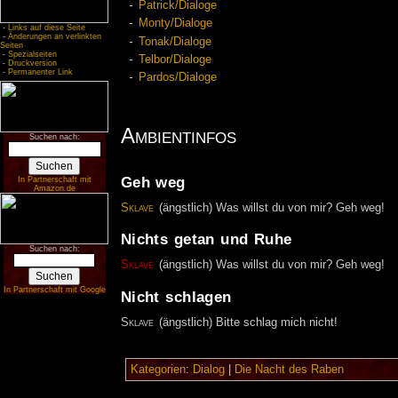
Patrick/Dialoge
Monty/Dialoge
-
Links auf diese Seite
-
Änderungen an verlinkten
Tonak/Dialoge
Seiten
-
Spezialseiten
Telbor/Dialoge
-
Druckversion
-
Permanenter Link
Pardos/Dialoge
Ambientinfos
Suchen nach:
Geh weg
In Partnerschaft mit
Amazon.de
Sklave
(ängstlich) Was willst du von mir? Geh weg!
Nichts getan und Ruhe
Suchen nach:
Sklave
(ängstlich) Was willst du von mir? Geh weg!
In Partnerschaft mit Google
Nicht schlagen
Sklave
(ängstlich) Bitte schlag mich nicht!
Kategorien
:
Dialog
|
Die Nacht des Raben