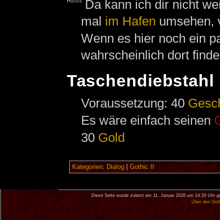
Regis
Da kann ich dir nicht we
mal
im
Hafen
umsehen, vi
Wenn es hier noch ein pa
wahrscheinlich dort finde
Taschendiebstahl
Voraussetzung: 40
Gesc
Es wäre einfach seinen
30
Gold
Kategorien
:
Dialog
|
Gothic II
Diese Seite wurde zuletzt am 11. Januar 2026 um 14:29 Uhr g
Über den Got