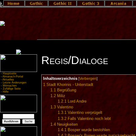
Regis/Dialoge
-
Hauptseite
-
Almanach-Portal
Inhaltsverzeichnis
[
Verbergen
]
-
Aktuelles
-
Letzte Änderungen
1
Stadt Khorinis - Unterstadt
-
Mitmachen
-
Zufällige Seite
1.1
Begrüßung
-
Hilfe
1.2
Miliz
1.2.1
Lord Andre
1.3
Valentino
1.3.1
Valentino verprügelt
1.3.2
Falls Valentino noch lebt
1.4
Neuigkeiten
1.4.1
Bosper wurde bestohlen
1.4.2
Bosper's Bogen wurde zurückgebracht