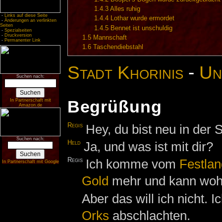
1.4.3
Alles ruhig
-
Links auf diese Seite
1.4.4
Lothar wurde ermordet
-
Änderungen an verlinkten
Seiten
1.4.5
Bennet ist unschuldig
-
Spezialseiten
-
Druckversion
1.5
Mannschaft
-
Permanenter Link
1.6
Taschendiebstahl
Stadt Khorinis
-
Un
Suchen nach:
Begrüßung
In Partnerschaft mit
Amazon.de
Regis
Hey, du bist neu in der 
Suchen nach:
Held
Ja, und was ist mit dir?
Regis
Ich komme vom
Festlan
In Partnerschaft mit Google
Gold
mehr und kann wohl
Aber das will ich nicht. 
Orks
abschlachten.