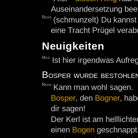
Auseinandersetzung been
Regis
(schmunzelt) Du kannst 
eine Tracht Prügel verabr
Neuigkeiten
Held
Ist hier irgendwas Aufre
Bosper wurde bestohle
Regis
Kann man wohl sagen.
Bosper
, den
Bogner
, hab
dir sagen!
Der Kerl ist am helllicht
einen
Bogen
geschnappt