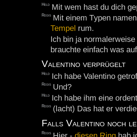
Held
Mit wem hast du dich ge
Regis
Mit einem Typen name
Tempel
rum.
Ich bin ja normalerweise
brauchte einfach was auf'
Valentino verprügelt
Held
Ich habe Valentino getrof
Regis
Und?
Held
Ich habe ihm eine ordent
Regis
(lacht) Das hat er verdien
Falls Valentino noch le
Regis
Hier -
diesen
Ring
hab ic