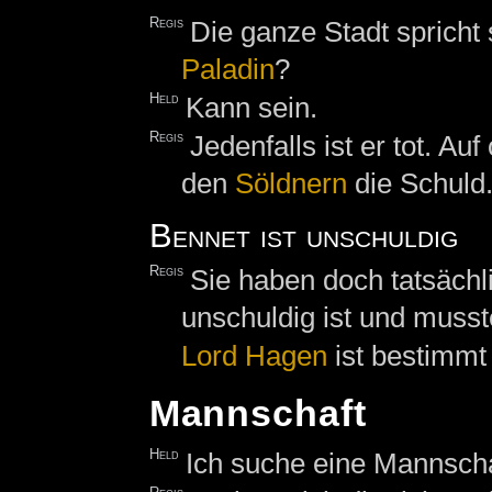
Regis
Die ganze Stadt spricht
Paladin
?
Held
Kann sein.
Regis
Jedenfalls ist er tot. Au
den
Söldnern
die Schuld
Bennet ist unschuldig
Regis
Sie haben doch tatsäch
unschuldig ist und musst
Lord Hagen
ist bestimmt
Mannschaft
Held
Ich suche eine Mannschaf