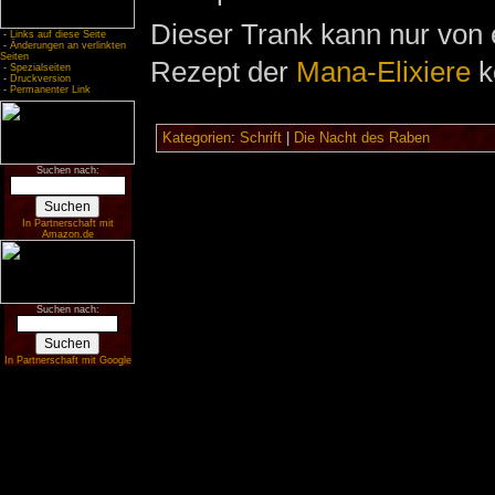
Dieser Trank kann nur von
-
Links auf diese Seite
-
Änderungen an verlinkten
Seiten
Rezept der
Mana-Elixiere
k
-
Spezialseiten
-
Druckversion
-
Permanenter Link
Kategorien
:
Schrift
|
Die Nacht des Raben
Suchen nach:
In Partnerschaft mit
Amazon.de
Suchen nach:
In Partnerschaft mit Google