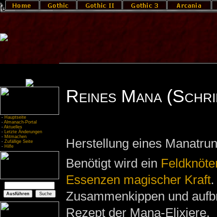
Reines Mana (Schri
-
Hauptseite
-
Almanach-Portal
-
Aktuelles
-
Letzte Änderungen
-
Mitmachen
Herstellung eines Manatrun
-
Zufällige Seite
-
Hilfe
Benötigt wird ein
Feldknöte
Essenzen magischer Kraft
.
Zusammenkippen und aufb
Rezept der Mana-Elixiere.