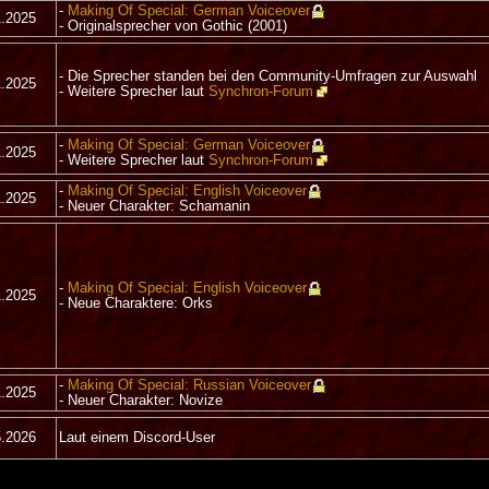
-
Making Of Special: German Voiceover
1.2025
- Originalsprecher von Gothic (2001)
- Die Sprecher standen bei den Community-Umfragen zur Auswahl
1.2025
- Weitere Sprecher laut
Synchron-Forum
-
Making Of Special: German Voiceover
1.2025
- Weitere Sprecher laut
Synchron-Forum
-
Making Of Special: English Voiceover
1.2025
- Neuer Charakter: Schamanin
-
Making Of Special: English Voiceover
1.2025
- Neue Charaktere: Orks
-
Making Of Special: Russian Voiceover
1.2025
- Neuer Charakter: Novize
5.2026
Laut einem Discord-User