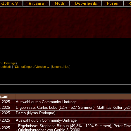
n
|
Beiträge
)
rschied
) |
Nächstjüngere Version →
(
Unterschied
)
atum
1.2025
Auswahl durch Community-Umfrage
1.2025
Ergebnisse: Carlos Lobo (12% - 527 Stimmen), Matthias Keller (5
2.2025
Demo (Nyras Prologue)
3.2025
Auswahl durch Community-Umfrage
- Ergebnisse: Stephane Bittoun (49,8% - 1294 Stimmen), Peter Di
8.2025
- Originalsprecher von Gothic 3 (2006)