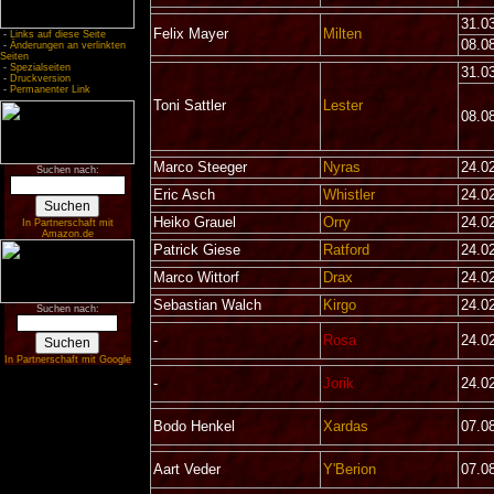
31.0
Felix Mayer
Milten
-
Links auf diese Seite
08.0
-
Änderungen an verlinkten
Seiten
-
Spezialseiten
31.0
-
Druckversion
-
Permanenter Link
Toni Sattler
Lester
08.0
Marco Steeger
Nyras
24.0
Suchen nach:
Eric Asch
Whistler
24.0
Heiko Grauel
Orry
24.0
In Partnerschaft mit
Amazon.de
Patrick Giese
Ratford
24.0
Marco Wittorf
Drax
24.0
Sebastian Walch
Kirgo
24.0
Suchen nach:
-
Rosa
24.0
In Partnerschaft mit Google
-
Jorik
24.0
Bodo Henkel
Xardas
07.0
Aart Veder
Y'Berion
07.0