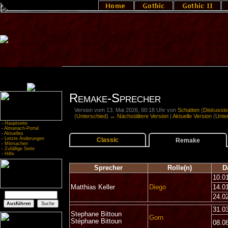
Remake-Sprecher
Version vom 13. Mai 2026, 00:18 Uhr von
Schatten
(
Diskussio
(
Unterschied
)
← Nächstältere Version
|
Aktuelle Version
(
Unte
-
Hauptseite
-
Almanach-Portal
-
Aktuelles
-
Letzte Änderungen
Classic
Remake
-
Mitmachen
-
Zufällige Seite
-
Hilfe
Sprecher
Rolle(n)
D
10.0
Matthias Keller
Diego
14.0
24.0
31.0
Stephane Bittoun
Gorn
Stéphane Bittoun
08.0