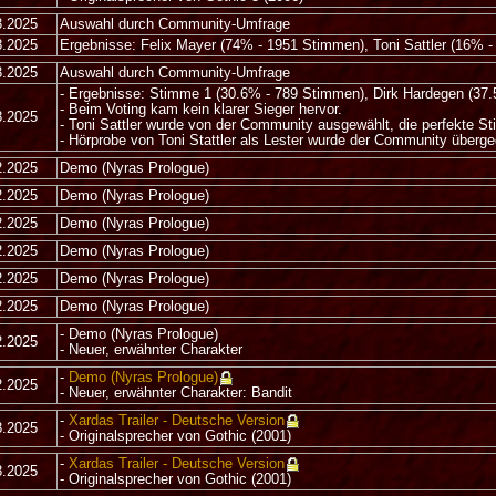
3.2025
Auswahl durch Community-Umfrage
8.2025
Ergebnisse: Felix Mayer (74% - 1951 Stimmen), Toni Sattler (16% 
3.2025
Auswahl durch Community-Umfrage
- Ergebnisse: Stimme 1 (30.6% - 789 Stimmen), Dirk Hardegen (37
- Beim Voting kam kein klarer Sieger hervor.
8.2025
- Toni Sattler wurde von der Community ausgewählt, die perfekte St
- Hörprobe von Toni Stattler als Lester wurde der Community überg
2.2025
Demo (Nyras Prologue)
2.2025
Demo (Nyras Prologue)
2.2025
Demo (Nyras Prologue)
2.2025
Demo (Nyras Prologue)
2.2025
Demo (Nyras Prologue)
2.2025
Demo (Nyras Prologue)
- Demo (Nyras Prologue)
2.2025
- Neuer, erwähnter Charakter
-
Demo (Nyras Prologue)
2.2025
- Neuer, erwähnter Charakter: Bandit
-
Xardas Trailer - Deutsche Version
8.2025
- Originalsprecher von Gothic (2001)
-
Xardas Trailer - Deutsche Version
8.2025
- Originalsprecher von Gothic (2001)