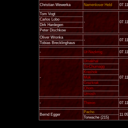
Christian Wewerka
Namenloser Held
07.1
Tom Vogt
Carlos Lobo
-
07.1
Dirk Hardegen
Peter Dischkow
Oliver Wronka
-
07.1
Tobias Brecklinghaus
-
Ur-Nazkrog
07.1
Umakhal
To-Churnagg
Krashok
-
Muk
07.1
Grazkrak
Chom
Umosh
-
Theron
07.1
Pacho
Bernd Egger
11.0
Torwache (215)