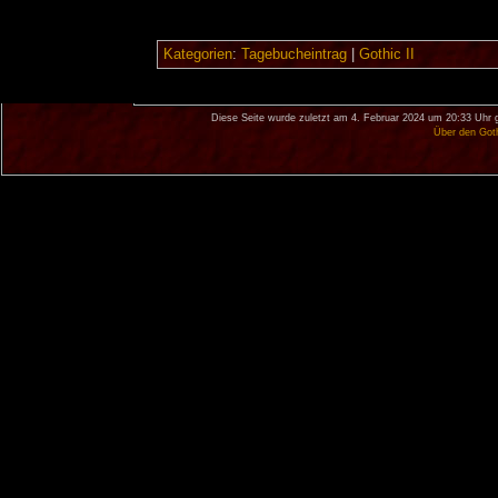
Kategorien
:
Tagebucheintrag
|
Gothic II
Diese Seite wurde zuletzt am 4. Februar 2024 um 20:33 Uhr 
Über den Got