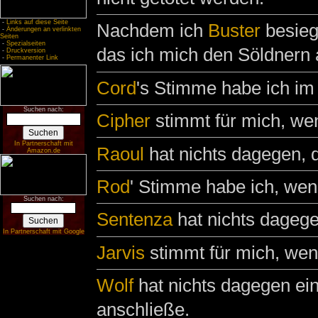
-
Links auf diese Seite
Nachdem ich
Buster
besieg
-
Änderungen an verlinkten
Seiten
-
Spezialseiten
das ich mich den Söldnern 
-
Druckversion
-
Permanenter Link
Cord
's Stimme habe ich im
Suchen nach:
Cipher
stimmt für mich, we
In Partnerschaft mit
Raoul
hat nichts dagegen, 
Amazon.de
Rod
' Stimme habe ich, wen
Suchen nach:
Sentenza
hat nichts dagege
In Partnerschaft mit Google
Jarvis
stimmt für mich, wen
Wolf
hat nichts dagegen ei
anschließe.