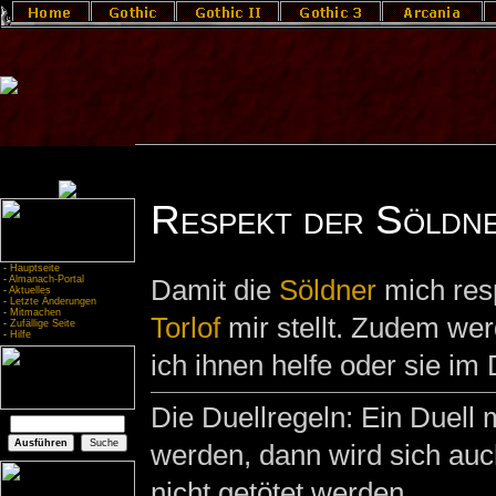
Respekt der Söldne
-
Hauptseite
-
Almanach-Portal
Damit die
Söldner
mich resp
-
Aktuelles
-
Letzte Änderungen
-
Mitmachen
Torlof
mir stellt. Zudem we
-
Zufällige Seite
-
Hilfe
ich ihnen helfe oder sie im 
Die Duellregeln: Ein Duel
werden, dann wird sich auc
nicht getötet werden.