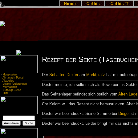
Rezept der Sekte (Tagebuchei
Der
Schatten
Dexter
am
Marktplatz
hat mir aufgetrage
-
Hauptseite
-
Almanach-Portal
-
Aktuelles
-
Letzte Änderungen
Dexter meinte, ich solle mich als Bewerber ins Sekten
-
Mitmachen
-
Zufällige Seite
-
Hilfe
Das Sektenlager befindet sich östlich vom
Alten Lage
Cor Kalom will das Rezept nicht herausrücken. Aber 
Dexter war beeindruckt. Seine Stimme bei
Diego
ist m
Dexter war beeindruckt. Leider bringt mir das nichts 