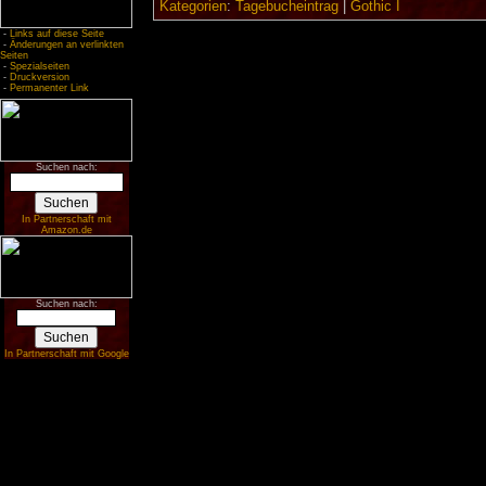
Kategorien
:
Tagebucheintrag
|
Gothic I
-
Links auf diese Seite
-
Änderungen an verlinkten
Seiten
-
Spezialseiten
-
Druckversion
-
Permanenter Link
Suchen nach:
In Partnerschaft mit
Amazon.de
Suchen nach:
In Partnerschaft mit Google