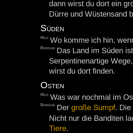
dann wirst du dort ein g
Dürre und Wüstensand be
Süden
Held
Wo komme ich hin, wen
Riordian
Das Land im Süden ist 
Serpentinenartige Wege,
wirst du dort finden.
Osten
Held
Was war nochmal im Os
Riordian
Der
große Sumpf
. Die
Nicht nur die Banditen l
Tiere
.