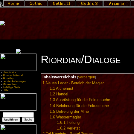
Riordian/Dialoge
-
Hauptseite
-
Almanach-Portal
Inhaltsverzeichnis
[
Verbergen
]
-
Aktuelles
-
Letzte Änderungen
1
Neues Lager - Bereich der Magier
-
Mitmachen
-
Zufällige Seite
1.1
Alchemist
-
Hilfe
1.2
Handel
1.3
Ausrüstung für die Fokussuche
1.4
Belohnung für die Fokussuche
1.5
Befreiung der Mine
1.6
Wassermagier
1.6.1
Heilung
1.6.2
Verletzt