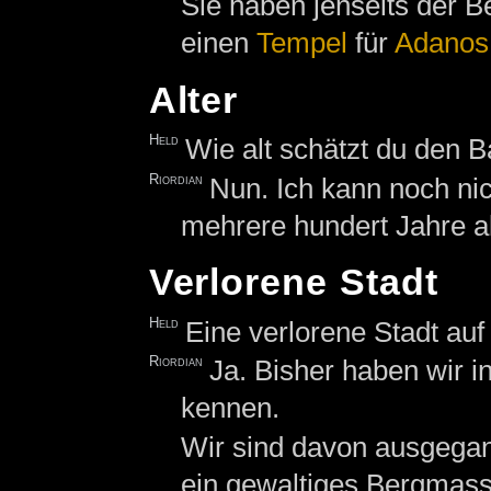
Sie haben jenseits der B
einen
Tempel
für
Adanos
Alter
Held
Wie alt schätzt du den B
Riordian
Nun. Ich kann noch ni
mehrere hundert Jahre al
Verlorene Stadt
Held
Eine verlorene Stadt auf
Riordian
Ja. Bisher haben wir 
kennen.
Wir sind davon ausgegan
ein gewaltiges Bergmass