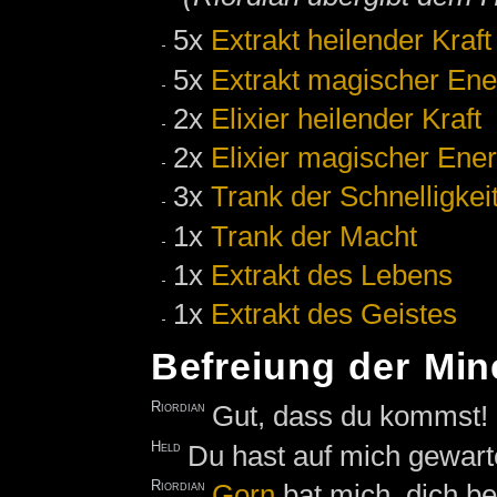
5x
Extrakt heilender Kraft
5x
Extrakt magischer Ene
2x
Elixier heilender Kraft
2x
Elixier magischer Ener
3x
Trank der Schnelligkei
1x
Trank der Macht
1x
Extrakt des Lebens
1x
Extrakt des Geistes
Befreiung der Min
Riordian
Gut, dass du kommst! 
Held
Du hast auf mich gewar
Riordian
Gorn
bat mich, dich be