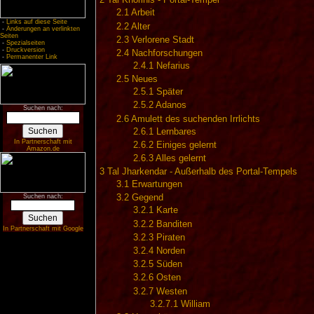
2
Tal Khorinis - Portal-Tempel
2.1
Arbeit
-
Links auf diese Seite
2.2
Alter
-
Änderungen an verlinkten
Seiten
2.3
Verlorene Stadt
-
Spezialseiten
-
Druckversion
2.4
Nachforschungen
-
Permanenter Link
2.4.1
Nefarius
2.5
Neues
2.5.1
Später
2.5.2
Adanos
Suchen nach:
2.6
Amulett des suchenden Irrlichts
2.6.1
Lernbares
In Partnerschaft mit
2.6.2
Einiges gelernt
Amazon.de
2.6.3
Alles gelernt
3
Tal Jharkendar - Außerhalb des Portal-Tempels
3.1
Erwartungen
Suchen nach:
3.2
Gegend
3.2.1
Karte
3.2.2
Banditen
In Partnerschaft mit Google
3.2.3
Piraten
3.2.4
Norden
3.2.5
Süden
3.2.6
Osten
3.2.7
Westen
3.2.7.1
William