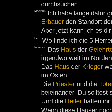
durchsuchen.
Riordian
Ich habe lange dafür g
Erbauer
den Standort de
Aber jetzt kann ich es di
Held
Wo finde ich die 5 Herr
Riordian
Das
Haus
der
Gelehrt
irgendwo weit im Norden
Das
Haus
der
Krieger
wa
im Osten.
Die
Priester
und die
Tote
beieinander. Du solltest
Und die
Heiler
hatten ihr
Wenn diese Häuser noch 