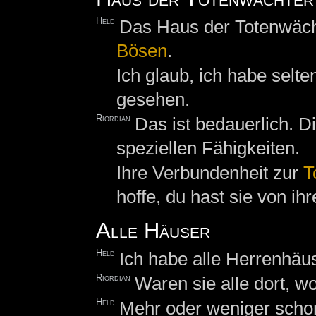
Held
Das Haus der Totenwäch
Bösen
.
Ich glaub, ich habe selte
gesehen.
Riordian
Das ist bedauerlich. D
speziellen Fähigkeiten.
Ihre Verbundenheit zur
T
hoffe, du hast sie von i
Alle Häuser
Held
Ich habe alle Herrenhäu
Riordian
Waren sie alle dort, w
Held
Mehr oder weniger scho