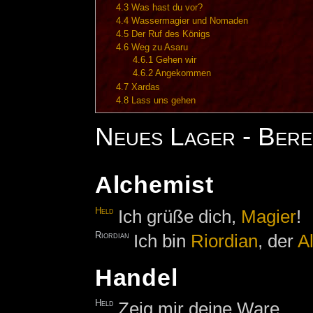
4.3
Was hast du vor?
4.4
Wassermagier und Nomaden
4.5
Der Ruf des Königs
4.6
Weg zu Asaru
4.6.1
Gehen wir
4.6.2
Angekommen
4.7
Xardas
4.8
Lass uns gehen
Neues Lager - Bere
Alchemist
Held
Ich grüße dich,
Magier
!
Riordian
Ich bin
Riordian
, der
A
Handel
Held
Zeig mir deine Ware.