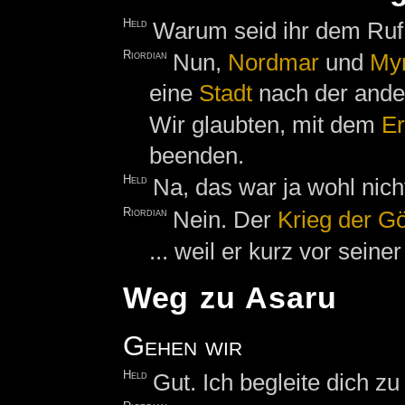
Held
Warum seid ihr dem Ru
Riordian
Nun,
Nordmar
und
My
eine
Stadt
nach der ande
Wir glaubten, mit dem
Er
beenden.
Held
Na, das war ja wohl nich
Riordian
Nein. Der
Krieg der Gö
... weil er kurz vor seine
Weg zu Asaru
Gehen wir
Held
Gut. Ich begleite dich z