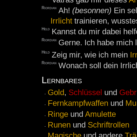
Riordian
Ah!
(besonnen)
Ein se
Irrlicht
trainieren, wusste
Held
Kannst du mir dabei hel
Riordian
Gerne. Ich habe mich 
Held
Zeig mir, wie ich mein
Ir
Riordian
Wonach soll dein Irrli
Lernbares
Gold
,
Schlüssel
und
Gebr
Fernkampfwaffen
und
Mun
Ringe
und
Amulette
Runen
und
Schriftrollen
Magische
und andere
Trä