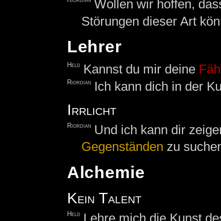
Wollen wir hoffen, das
Störungen dieser Art könn
Lehrer
Held
Kannst du mir deine
Fäh
Riordian
Ich kann dich in der K
Irrlicht
Riordian
Und ich kann dir zeig
Gegenständen
zu suchen
Alchemie
Kein Talent
Held
Lehre mich die Kunst de