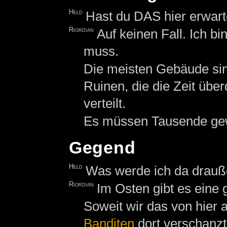
Held
Hast du DAS hier erwart
Riordian
Auf keinen Fall. Ich b
muss.
Die meisten Gebäude sind
Ruinen, die die Zeit übe
verteilt.
Es müssen Tausende gewe
Gegend
Held
Was werde ich da drauß
Riordian
Im Osten gibt es eine
Soweit wir das von hier 
Banditen
dort verschanzt