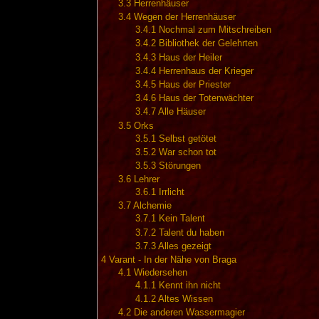
3.3
Herrenhäuser
3.4
Wegen der Herrenhäuser
3.4.1
Nochmal zum Mitschreiben
3.4.2
Bibliothek der Gelehrten
3.4.3
Haus der Heiler
3.4.4
Herrenhaus der Krieger
3.4.5
Haus der Priester
3.4.6
Haus der Totenwächter
3.4.7
Alle Häuser
3.5
Orks
3.5.1
Selbst getötet
3.5.2
War schon tot
3.5.3
Störungen
3.6
Lehrer
3.6.1
Irrlicht
3.7
Alchemie
3.7.1
Kein Talent
3.7.2
Talent du haben
3.7.3
Alles gezeigt
4
Varant - In der Nähe von Braga
4.1
Wiedersehen
4.1.1
Kennt ihn nicht
4.1.2
Altes Wissen
4.2
Die anderen Wassermagier