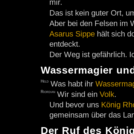
mir.
Das ist kein guter Ort, u
Aber bei den Felsen im 
Asarus Sippe
hält sich do
entdeckt.
Der Weg ist gefährlich. I
Wassermagier un
Held
Was habt ihr
Wassermag
Riordian
Wir sind ein
Volk
.
Und bevor uns
König
Rh
gemeinsam über das Lan
Der Ruf des Köni