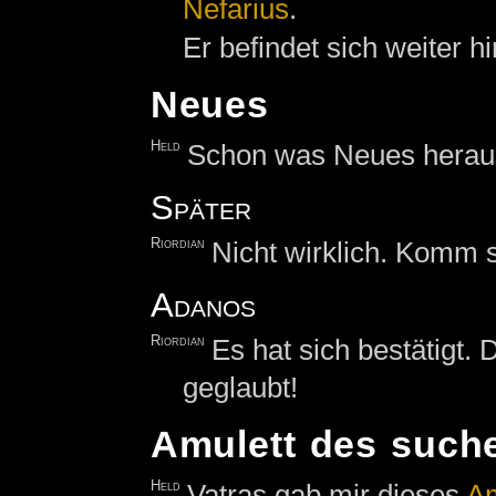
Nefarius
.
Er befindet sich weiter h
Neues
Held
Schon was Neues herau
Später
Riordian
Nicht wirklich. Komm s
Adanos
Riordian
Es hat sich bestätigt. 
geglaubt!
Amulett des suche
Held
Vatras gab mir dieses
Am