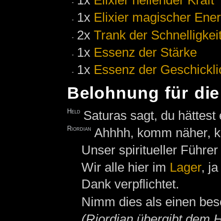
1x
Elixier heilender Kraft
1x
Elixier magischer Ener
2x
Trank der Schnelligkei
1x
Essenz der Stärke
1x
Essenz der Geschickli
Belohnung für di
Held
Saturas sagt, du hättest
Riordian
Ahhhh, komm näher, 
Unser spiritueller Führe
Wir alle hier im
Lager
, j
Dank verpflichtet.
Nimm dies als einen bes
(Riordian übergibt dem 