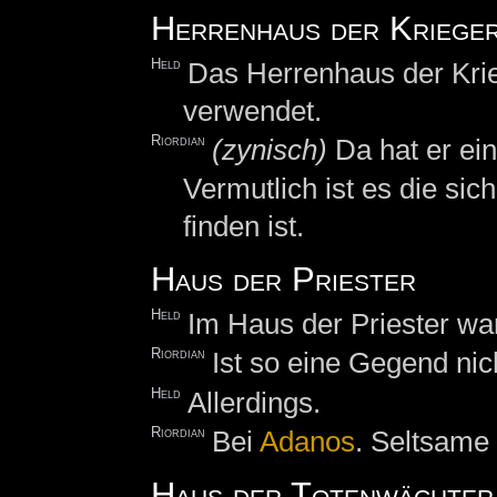
Herrenhaus der Kriege
Held
Das Herrenhaus der Kri
verwendet.
Riordian
(zynisch)
Da hat er ein
Vermutlich ist es die sic
finden ist.
Haus der Priester
Held
Im Haus der Priester w
Riordian
Ist so eine Gegend nic
Held
Allerdings.
Riordian
Bei
Adanos
. Seltsame
Haus der Totenwächter