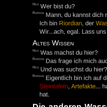
Held
Wer bist du?
Riordian
Mann, du kannst dich n
Ich bin
Riordian
, der
Was
Wir...ach, egal. Lass un
Altes Wissen
Held
Was machst du hier?
Riordian
Das frage ich mich auch
Held
Und was suchst du hier
Riordian
Eigentlich bin ich auf
Steintafeln
,
Artefakte
... 
hat.
Die anderen Wass