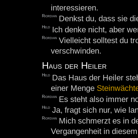
interessieren.
Riordian
Denkst du, dass sie d
Held
Ich denke nicht, aber w
Riordian
Vielleicht solltest du 
verschwinden.
Haus der Heiler
Held
Das Haus der Heiler steh
einer Menge
Steinwächt
Riordian
Es steht also immer n
Held
Ja, fragt sich nur, wie la
Riordian
Mich schmerzt es in d
Vergangenheit in diesem