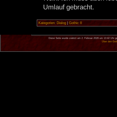
Umlauf gebracht.
Kategorien
:
Dialog
|
Gothic II
Diese Seite wurde zuletzt am 2. Februar 2026 um 13:42 Uhr g
Über den Got