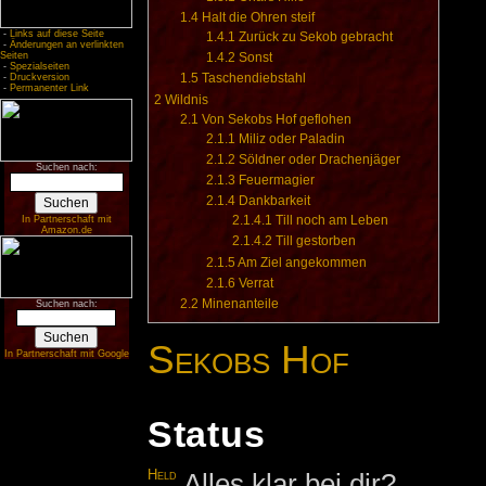
1.4
Halt die Ohren steif
-
Links auf diese Seite
1.4.1
Zurück zu Sekob gebracht
-
Änderungen an verlinkten
Seiten
1.4.2
Sonst
-
Spezialseiten
1.5
Taschendiebstahl
-
Druckversion
-
Permanenter Link
2
Wildnis
2.1
Von Sekobs Hof geflohen
2.1.1
Miliz oder Paladin
2.1.2
Söldner oder Drachenjäger
Suchen nach:
2.1.3
Feuermagier
2.1.4
Dankbarkeit
2.1.4.1
Till noch am Leben
In Partnerschaft mit
Amazon.de
2.1.4.2
Till gestorben
2.1.5
Am Ziel angekommen
2.1.6
Verrat
2.2
Minenanteile
Suchen nach:
Sekobs Hof
In Partnerschaft mit Google
Status
Held
Alles klar bei dir?