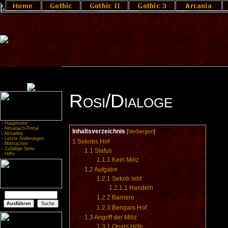
Rosi/Dialoge
-
Hauptseite
-
Almanach-Portal
Inhaltsverzeichnis
[
Verbergen
]
-
Aktuelles
-
Letzte Änderungen
1
Sekobs Hof
-
Mitmachen
-
Zufällige Seite
1.1
Status
-
Hilfe
1.1.1
Kein Miliz
1.2
Aufgabe
1.2.1
Sekob lebt
1.2.1.1
Handeln
1.2.2
Barriere
1.2.3
Bengars Hof
1.3
Angriff der Miliz
1.3.1
Onars Hilfe