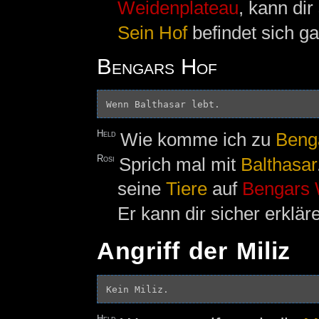
Weidenplateau
, kann dir
Sein Hof
befindet sich g
Bengars Hof
Held
Wie komme ich zu
Beng
Rosi
Sprich mal mit
Balthasar
seine
Tiere
auf
Bengars 
Er kann dir sicher erklä
Angriff der Miliz
Held