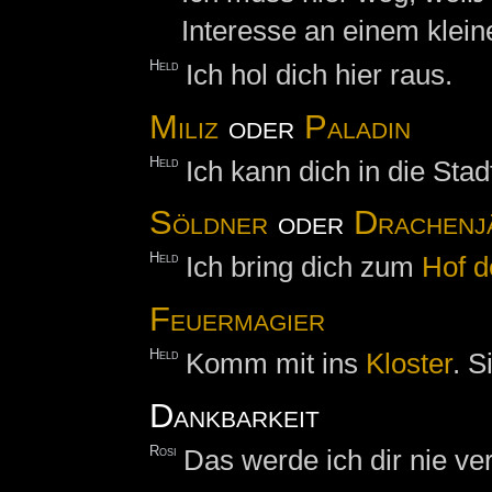
Interesse an einem klei
Held
Ich hol dich hier raus.
Miliz
oder
Paladin
Held
Ich kann dich in die Stad
Söldner
oder
Drachenj
Held
Ich bring dich zum
Hof
d
Feuermagier
Held
Komm mit ins
Kloster
. S
Dankbarkeit
Rosi
Das werde ich dir nie ve