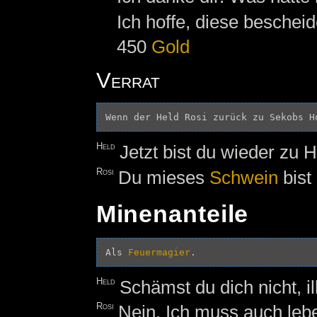
Ich hoffe, diese besche
450
Gold
Verrat
Held
Jetzt bist du wieder zu 
Rosi
Du mieses
Schwein
bist
Minenanteile
Als 
Feuermagier
Held
Schämst du dich nicht, i
Rosi
Nein. Ich muss auch leb