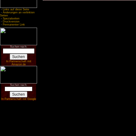
-
Links auf diese Seite
-
Änderungen an verlinkten
Seiten
-
Spezialseiten
-
Druckversion
-
Permanenter Link
Suchen nach:
In Partnerschaft mit
Amazon.de
Suchen nach:
In Partnerschaft mit Google