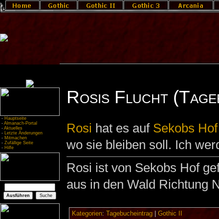
Rosis Flucht (Tage
-
Hauptseite
-
Almanach-Portal
Rosi
hat es auf
Sekobs Hof
-
Aktuelles
-
Letzte Änderungen
-
Mitmachen
wo sie bleiben soll. Ich wer
-
Zufällige Seite
-
Hilfe
Rosi ist von Sekobs Hof ge
aus in den Wald Richtung 
Kategorien
:
Tagebucheintrag
|
Gothic II