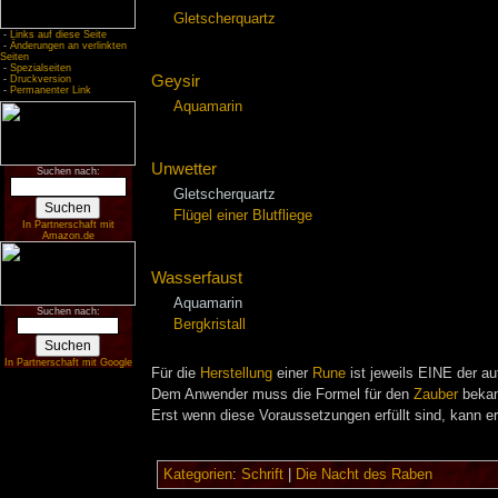
Gletscherquartz
-
Links auf diese Seite
-
Änderungen an verlinkten
Seiten
-
Spezialseiten
Geysir
-
Druckversion
-
Permanenter Link
Aquamarin
Unwetter
Suchen nach:
Gletscherquartz
Flügel einer Blutfliege
In Partnerschaft mit
Amazon.de
Wasserfaust
Aquamarin
Suchen nach:
Bergkristall
In Partnerschaft mit Google
Für die
Herstellung
einer
Rune
ist jeweils EINE der auf
Dem Anwender muss die Formel für den
Zauber
bekan
Erst wenn diese Voraussetzungen erfüllt sind, kann 
Kategorien
:
Schrift
|
Die Nacht des Raben