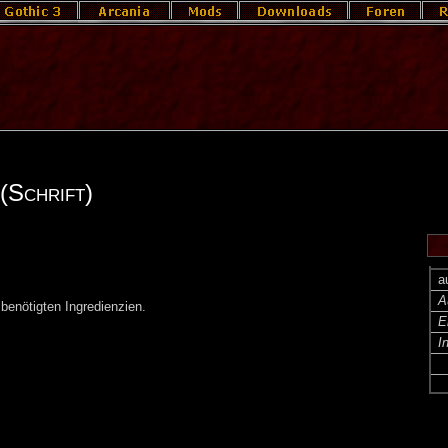
(Schrift)
a
A
benötigten Ingredienzien.
E
I