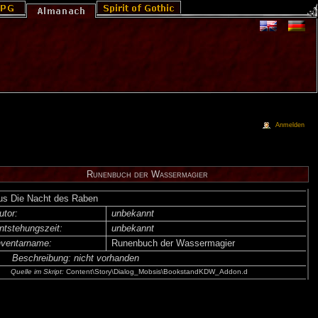
Anmelden
Runenbuch der Wassermagier
us Die Nacht des Raben
utor:
unbekannt
ntsteh­ungs­zeit:
unbekannt
nventar­name:
Runenbuch der Wassermagier
Beschreibung:
nicht vorhanden
Quelle im Skript:
Content\Story\Dialog_Mobsis\BookstandKDW_Addon.d