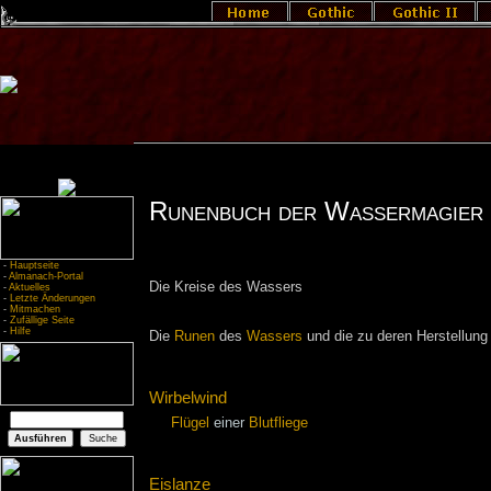
Runenbuch der Wassermagier 
-
Hauptseite
-
Almanach-Portal
Die Kreise des Wassers
-
Aktuelles
-
Letzte Änderungen
-
Mitmachen
-
Zufällige Seite
-
Hilfe
Die
Runen
des
Wassers
und die zu deren Herstellung 
Wirbelwind
Flügel
einer
Blutfliege
Eislanze