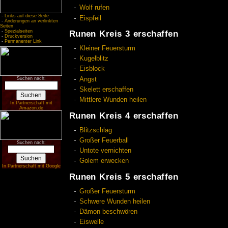
Wolf rufen
-
Links auf diese Seite
Eispfeil
-
Änderungen an verlinkten
Seiten
-
Spezialseiten
Runen Kreis 3 erschaffen
-
Druckversion
-
Permanenter Link
Kleiner Feuersturm
Kugelblitz
Eisblock
Angst
Suchen nach:
Skelett erschaffen
Mittlere Wunden heilen
In Partnerschaft mit
Amazon.de
Runen Kreis 4 erschaffen
Blitzschlag
Großer Feuerball
Suchen nach:
Untote vernichten
Golem erwecken
In Partnerschaft mit Google
Runen Kreis 5 erschaffen
Großer Feuersturm
Schwere Wunden heilen
Dämon beschwören
Eiswelle