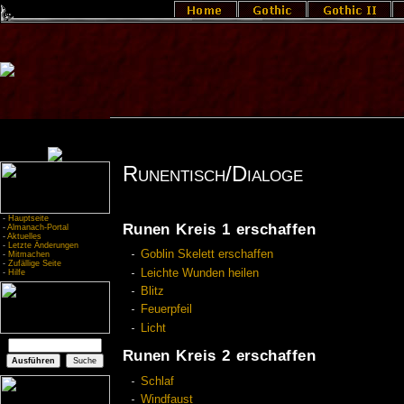
Runentisch/Dialoge
-
Hauptseite
Runen Kreis 1 erschaffen
-
Almanach-Portal
-
Aktuelles
-
Letzte Änderungen
Goblin Skelett erschaffen
-
Mitmachen
-
Zufällige Seite
Leichte Wunden heilen
-
Hilfe
Blitz
Feuerpfeil
Licht
Runen Kreis 2 erschaffen
Schlaf
Windfaust