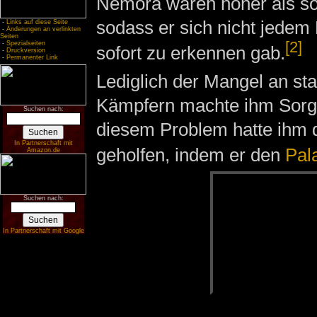
Nemora waren höher als so
sodass er sich nicht jede
-
Links auf diese Seite
-
Änderungen an verlinkten
Seiten
[2]
-
Spezialseiten
sofort zu erkennen gab.
-
Druckversion
-
Permanenter Link
Lediglich der Mangel an st
Kämpfern machte ihm Sorg
Suchen nach:
diesem Problem hatte ihm 
In Partnerschaft mit
geholfen, indem er den
Pal
Amazon.de
Suchen nach:
In Partnerschaft mit Google