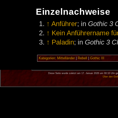
Einzelnachweise
↑
Anführer
; in
Gothic 3 
↑
Kein Anführername für
↑
Paladin
; in
Gothic 3 C
Kategorien
:
Mittelländer
|
Rebell
|
Gothic III
Diese Seite wurde zuletzt am 17. Januar 2026 um 00:10 Uhr ge
Über den Got