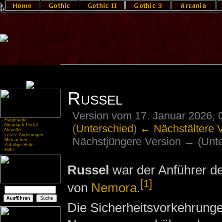
Russel
Version vom 17. Januar 2026, 
-
Hauptseite
(
Unterschied
)
← Nächstältere 
-
Almanach-Portal
-
Aktuelles
-
Letzte Änderungen
Nächstjüngere Version → (Unte
-
Mitmachen
-
Zufällige Seite
-
Hilfe
Russel
war der Anführer d
[1]
von
Nemora
.
Die Sicherheitsvorkehrunge