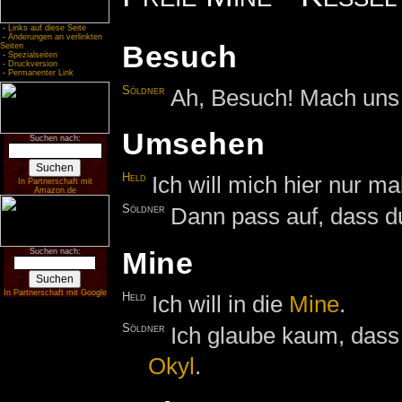
-
Links auf diese Seite
-
Änderungen an verlinkten
Besuch
Seiten
-
Spezialseiten
-
Druckversion
-
Permanenter Link
Söldner
Ah, Besuch! Mach uns
Umsehen
Suchen nach:
Held
Ich will mich hier nur m
In Partnerschaft mit
Amazon.de
Söldner
Dann pass auf, dass du
Mine
Suchen nach:
In Partnerschaft mit Google
Held
Ich will in die
Mine
.
Söldner
Ich glaube kaum, dass 
Okyl
.