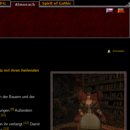
Anmelden
ta mit ihren heilenden
n der Bauern und der
[9]
ungen.
Außerdem
[11]
.
[12]
n ihr verlangt.
Damit
[13]