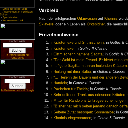
sie einen ausbilden würde, mussten solche Anwärter e
-
Links auf diese Seite
Verbleib
-
Änderungen an verlinkten
Seiten
-
Spezialseiten
Nach der erfolgreichen
Orkinvasion
auf
Khorinis
wurde
-
Permanenter Link
Sklaverei
oder ein Leben als
Orksöldner
, die menschli
Einzelnachweise
Suchen nach:
↑
Kräuterhexe und Giftmischerin
; in
Gothic II 
↑
Kräuterhexe
; in
Gothic II Classic
↑
Giftmischerin namens Sagitta
; in
Gothic II C
In Partnerschaft mit
Amazon.de
↑
"Der Wald ist mein Freund. Er bietet mir alle
↑
... "gute Sagitta mit ihren heilenden Kräutern.
↑
Heilung mit ihrer Salbe
; in
Gothic II Classic
↑
"... Heilerin der Bauern und der anderen Bew
Suchen nach:
↑
Handeln
; in
Gothic II Classic
↑
Päckchen für Thekla
; in
Gothic II Classic
In Partnerschaft mit Google
↑
Sehr seltenen Trank aus erlesenen Kräutern
↑
Mittel für Randolphs Entzugserscheinungen
;
↑
"Bisher hat mich selten jemand danach gefra
↑
Seltene Zutat besorgen: Sonnenaloe
; in
Goth
↑
Khorinis eingenommen
; in
Gothic 3 Classic