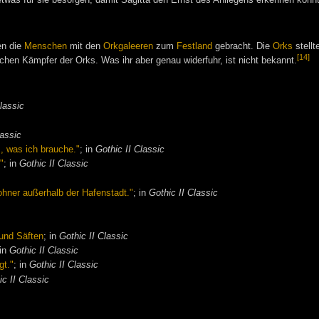
twas für sie besorgen, damit Sagitta den Ernst des Anliegens erkennen konnt
n die
Menschen
mit den
Orkgaleeren
zum
Festland
gebracht. Die
Orks
stellt
[14]
chen Kämpfer der Orks. Was ihr aber genau widerfuhr, ist nicht bekannt.
Classic
lassic
s, was ich brauche."
; in
Gothic II Classic
"
; in
Gothic II Classic
ohner außerhalb der Hafenstadt."
; in
Gothic II Classic
 und Säften
; in
Gothic II Classic
 in
Gothic II Classic
gt."
; in
Gothic II Classic
ic II Classic