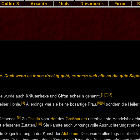
e. Doch wenn es ihnen dreckig geht, erinnern sich alle an die gute Sagit
[1]
[2]
[3]
ie wurde auch
Kräuterhexe
und
Giftmischerin
genannt.
[4]
[5]
[6]
einer Höhle.
Allerdings war sie keine bösartige Frau,
sondern die Heileri
[8]
Reisende.
Zu
Thekla
vom
Hof
des
Großbauern
unterhielt sie Handelsbezieh
[10]
 erlesenen Zutaten.
Sie kannte auch wirkungsvolle Ausnüchterungstränke
de Gegenleistung in der Kunst der
Alchemie
. Dies wurde allerdings nicht oft vo