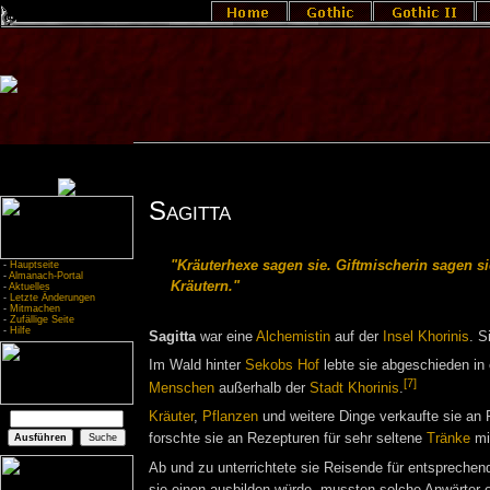
Sagitta
"Kräuterhexe sagen sie. Giftmischerin sagen si
-
Hauptseite
-
Almanach-Portal
Kräutern."
-
Aktuelles
-
Letzte Änderungen
-
Mitmachen
-
Zufällige Seite
-
Hilfe
Sagitta
war eine
Alchemistin
auf der
Insel Khorinis
. S
Im Wald hinter
Sekobs Hof
lebte sie abgeschieden in 
[7]
Menschen
außerhalb der
Stadt Khorinis
.
Kräuter
,
Pflanzen
und weitere Dinge verkaufte sie an 
forschte sie an Rezepturen für sehr seltene
Tränke
mit
Ab und zu unterrichtete sie Reisende für entsprechen