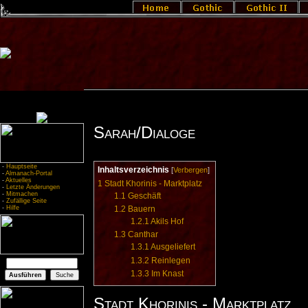
Sarah/Dialoge
-
Hauptseite
Inhaltsverzeichnis
[
Verbergen
]
-
Almanach-Portal
-
Aktuelles
1
Stadt Khorinis - Marktplatz
-
Letzte Änderungen
-
Mitmachen
1.1
Geschäft
-
Zufällige Seite
-
Hilfe
1.2
Bauern
1.2.1
Akils Hof
1.3
Canthar
1.3.1
Ausgeliefert
1.3.2
Reinlegen
1.3.3
Im Knast
Stadt Khorinis - Marktplatz