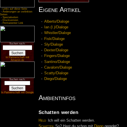
Eigene Artikel
-
Links auf diese Seite
-
Änderungen an verlinkten
Seiten
-
Spezialseiten
-
Druckversion
Alberto/Dialoge
-
Permanenter Link
Ian (I.)/Dialoge
Whistler/Dialoge
Fisk/Dialoge
Suchen nach:
Sly/Dialoge
Dexter/Dialoge
Fingers/Dialoge
In Partnerschaft mit
Amazon.de
Santino/Dialoge
Cavalorn/Dialoge
Scatty/Dialoge
Diego/Dialoge
Suchen nach:
In Partnerschaft mit Google
Ambientinfos
Schatten werden
Held
Ich will ein Schatten werden.
Schatten
So? Hast du schon mit
Diego
geredet?