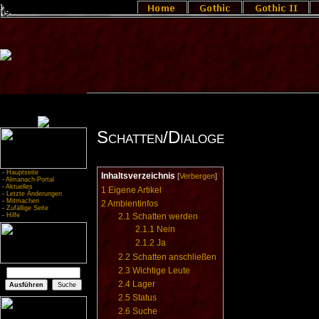
Schatten/Dialoge
-
Hauptseite
Inhaltsverzeichnis
[
Verbergen
]
-
Almanach-Portal
-
Aktuelles
1
Eigene Artikel
-
Letzte Änderungen
-
Mitmachen
2
Ambientinfos
-
Zufällige Seite
-
Hilfe
2.1
Schatten werden
2.1.1
Nein
2.1.2
Ja
2.2
Schatten anschließen
2.3
Wichtige Leute
2.4
Lager
2.5
Status
2.6
Suche