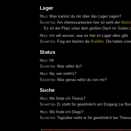
Lager
Held
Was kannst du mir über das Lager sagen?
Schatten
Am interessantesten hier ist wohl der
Markt
Es ist der Platz unter dem großen Dach im Süden
Held
Ich will wissen, was es hier im Lager alles gibt.
Schatten
Frag am besten die
Buddler
. Die haben sow
Status
Held
Hi!
Schatten
Was willst du?
Held
Na, wie steht's?
Schatten
Was genau willst du von mir?
Suche
Held
Wo finde ich Thorus?
Schatten
Er steht für gewöhnlich am Eingang zur Bur
Held
Wo finde ich Diego?
Schatten
Tagsüber steht er für gewöhnlich bei Thoru