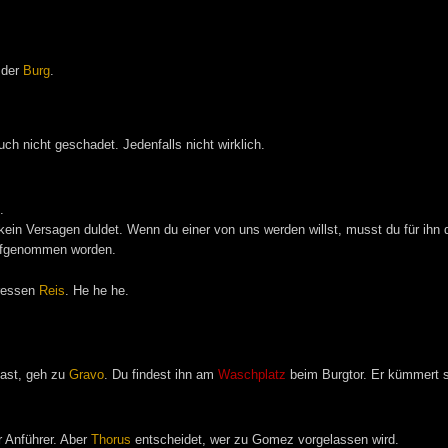
 der
Burg
.
uch nicht geschadet. Jedenfalls nicht wirklich.
.
kein Versagen duldet. Wenn du einer von uns werden willst, musst du für ihn
 aufgenommen worden.
ressen
Reis
. He he he.
ast, geh zu
Gravo
. Du findest ihn am
Waschplatz
beim Burgtor. Er kümmert s
r Anführer. Aber
Thorus
entscheidet, wer zu Gomez vorgelassen wird.