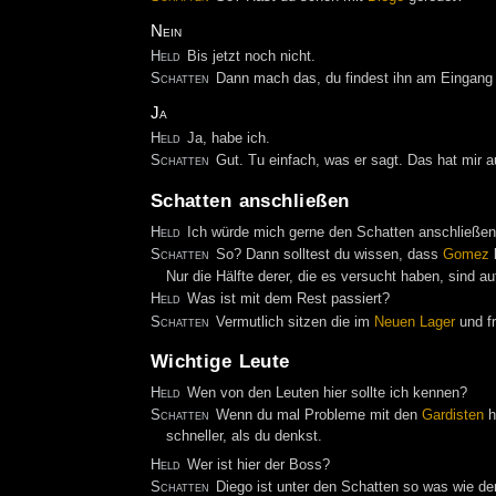
Nein
Held
Bis jetzt noch nicht.
Schatten
Dann mach das, du findest ihn am Eingang
Ja
Held
Ja, habe ich.
Schatten
Gut. Tu einfach, was er sagt. Das hat mir a
Schatten anschließen
Held
Ich würde mich gerne den Schatten anschließen
Schatten
So? Dann solltest du wissen, dass
Gomez
Nur die Hälfte derer, die es versucht haben, sind
Held
Was ist mit dem Rest passiert?
Schatten
Vermutlich sitzen die im
Neuen Lager
und f
Wichtige Leute
Held
Wen von den Leuten hier sollte ich kennen?
Schatten
Wenn du mal Probleme mit den
Gardisten
h
schneller, als du denkst.
Held
Wer ist hier der Boss?
Schatten
Diego ist unter den Schatten so was wie de