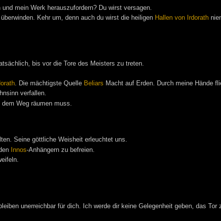
 und mein Werk herauszufordern? Du wirst versagen.
überwinden. Kehr um, denn auch du wirst die heiligen
Hallen von Irdorath
niem
sächlich, bis vor die Tore des Meisters zu treten.
dorath
. Die mächtigste Quelle
Beliars
Macht auf Erden. Durch meine Hände fli
nsinn verfallen.
aus dem Weg räumen muss.
en. Seine göttliche Weisheit erleuchtet uns.
nden
Innos
-Anhängern zu befreien.
eifeln.
eiben unerreichbar für dich. Ich werde dir keine Gelegenheit geben, das Tor 