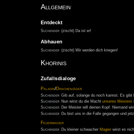
Allgemein
Entdeckt
Suchender
(zischt) Da ist er!
Abhauen
Suchender
(zischt) Wir werden dich kriegen!
Khorinis
Zufallsdialoge
Paladin
/
Drachenjäger
Suchender
Gib auf, solange du noch kannst. Es gibt
Suchender
Nun wirst du die Macht
unseres Meisters
s
Suchender
Der Meister will deinen Kopf. Niemand wir
Suchender
Du bist uns in die Falle gegangen und jetz
Feuermagier
Suchender
Du kleiner schwacher
Magier
wirst es nic