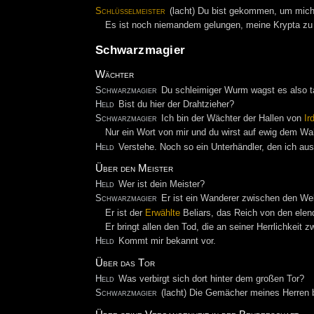
Schlüsselmeister
(lacht) Du bist gekommen, um mich
Es ist noch niemandem gelungen, meine Krypta zu 
Schwarzmagier
Wächter
Schwarzmagier
Du schleimiger Wurm wagst es also tat
Held
Bist du hier der Drahtzieher?
Schwarzmagier
Ich bin der Wächter der Hallen von
Ir
Nur ein Wort von mir und du wirst auf ewig dem Wah
Held
Verstehe. Noch so ein Unterhändler, den ich 
Über den Meister
Held
Wer ist dein Meister?
Schwarzmagier
Er ist ein Wanderer zwischen den Welt
Er ist der
Erwählte
Beliars, das Reich von den ele
Er bringt allen den Tod, die an seiner Herrlichkeit zw
Held
Kommt mir bekannt vor.
Über das Tor
Held
Was verbirgt sich dort hinter dem großen Tor?
Schwarzmagier
(lacht) Die Gemächer meines Herren bl