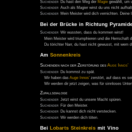
Suchender
Du hast den Weg der
Magie
gewählt, um u
Suchender
Auch als Magier wirst du uns nicht aufhal
Suchender
Mein Meister wird dich vernichten. Deine
Bei der Brücke in Richtung Pyramid
Suchender
Wir wussten, dass du kommen wirst!
Mein Meister wird triumphieren und die Herrschaft d
Du törichter Narr, du hast nicht gewusst, mit wem du
Am
Sonnenkreis
Suchenden nach der Zerstörung des
Auge Innos'
Suchender
Du kommst zu spät.
Wir haben das
Auge Innos'
zerstört, auf dass es se
Wir werden dir jetzt zeigen, was für sinnloses Unt
Zufallsdialoge
Suchender
Jetzt wirst du unsere Macht spüren.
Suchender
Für den Meister.
Suchender
Du kannst dich nicht verstecken.
Suchender
Wir werden dich töten.
Bei
Lobarts Steinkreis
mit Vino