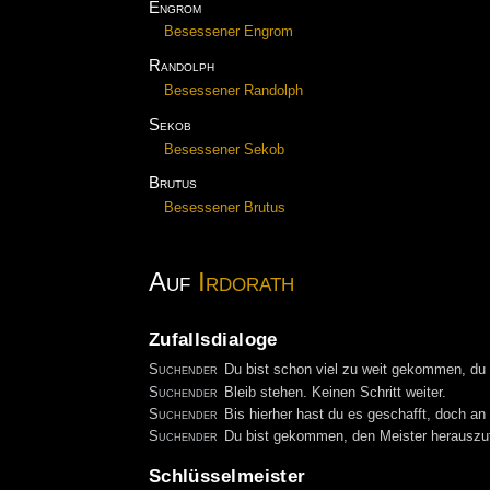
Engrom
Besessener Engrom
Randolph
Besessener Randolph
Sekob
Besessener Sekob
Brutus
Besessener Brutus
Auf
Irdorath
Zufallsdialoge
Suchender
Du bist schon viel zu weit gekommen, du 
Suchender
Bleib stehen. Keinen Schritt weiter.
Suchender
Bis hierher hast du es geschafft, doch an
Suchender
Du bist gekommen, den Meister herauszufo
Schlüsselmeister