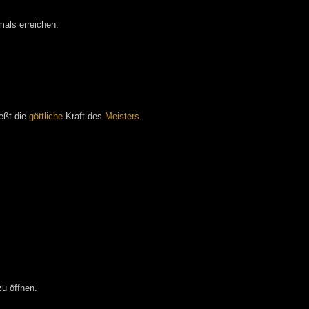
als erreichen.
eßt die
göttliche
Kraft des
Meisters
.
zu öffnen.