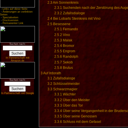
2.3
Am Sonnenkreis
2.3.1
Suchenden nach der Zerstörung des Auge
-
Links auf diese Seite
-
Änderungen an verlinkten
2.3.2
Zufallsdialoge
Seiten
-
Spezialseiten
2.4
Bei Lobarts Steinkreis mit Vino
-
Druckversion
-
Permanenter Link
2.5
Besessene
2.5.1
Fernando
2.5.2
Vino
2.5.3
Malak
Suchen nach:
2.5.4
Bromor
2.5.5
Engrom
2.5.6
Randolph
In Partnerschaft mit
Amazon.de
2.5.7
Sekob
2.5.8
Brutus
3
Auf Irdorath
3.1
Zufallsdialoge
Suchen nach:
3.2
Schlüsselmeister
3.3
Schwarzmagier
In Partnerschaft mit Google
3.3.1
Wächter
3.3.2
Über den Meister
3.3.3
Über das Tor
3.3.4
Über seine Vergangenheit in der Brudersc
3.3.5
Über seine Genossen
3.3.6
Schluss mit dem Gefasel