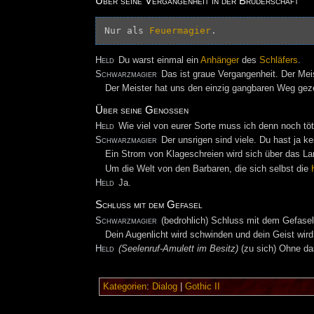
Über seine Vergangenheit in der Bruderschaft
Nur als 
Feuermagier
Held
Du warst einmal ein
Anhänger
des
Schläfers
.
Schwarzmagier
Das ist graue Vergangenheit. Der Mei
Der Meister hat uns den einzig gangbaren Weg geze
Über seine Genossen
Held
Wie viel von eurer Sorte muss ich denn noch tö
Schwarzmagier
Der unsrigen sind viele. Du hast ja k
Ein Strom von Klageschreien wird sich über das La
Um die Welt von den Barbaren, die sich selbst die
Held
Ja.
Schluss mit dem Gefasel
Schwarzmagier
(bedrohlich) Schluss mit dem Gefasel
Dein Augenlicht wird schwinden und dein Geist wird
Held
(Seelenruf-Amulett im Besitz)
(zu sich) Ohne d
Kategorien
:
Dialog
|
Gothic II