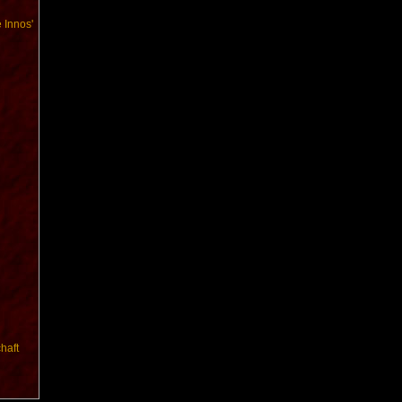
 Innos'
haft