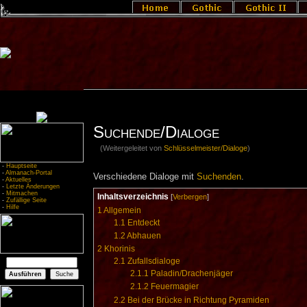
Suchende/Dialoge
(Weitergeleitet von
Schlüsselmeister/Dialoge
)
-
Hauptseite
-
Almanach-Portal
Verschiedene Dialoge mit
Suchenden
.
-
Aktuelles
-
Letzte Änderungen
-
Mitmachen
Inhaltsverzeichnis
[
Verbergen
]
-
Zufällige Seite
-
Hilfe
1
Allgemein
1.1
Entdeckt
1.2
Abhauen
2
Khorinis
2.1
Zufallsdialoge
2.1.1
Paladin/Drachenjäger
2.1.2
Feuermagier
2.2
Bei der Brücke in Richtung Pyramiden