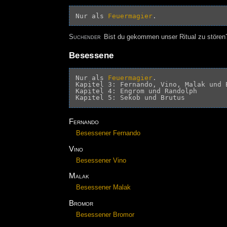
Nur als 
Feuermagier
Suchender
Bist du gekommen unser Ritual zu störe
Besessene
Nur als 
Feuermagier
.

Kapitel 3: Fernando, Vino, Malak und B
Kapitel 4: Engrom und Randolph

Fernando
Besessener Fernando
Vino
Besessener Vino
Malak
Besessener Malak
Bromor
Besessener Bromor