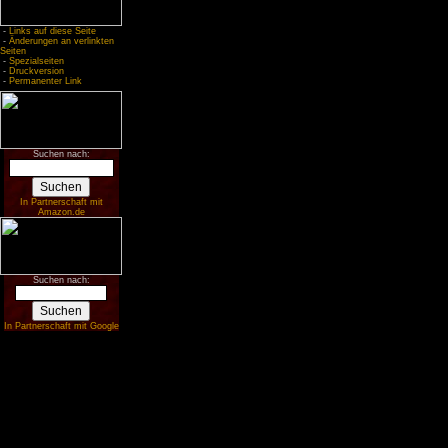
-
Links auf diese Seite
-
Änderungen an verlinkten
Seiten
-
Spezialseiten
-
Druckversion
-
Permanenter Link
Suchen nach:
In Partnerschaft mit
Amazon.de
Suchen nach:
In Partnerschaft mit Google