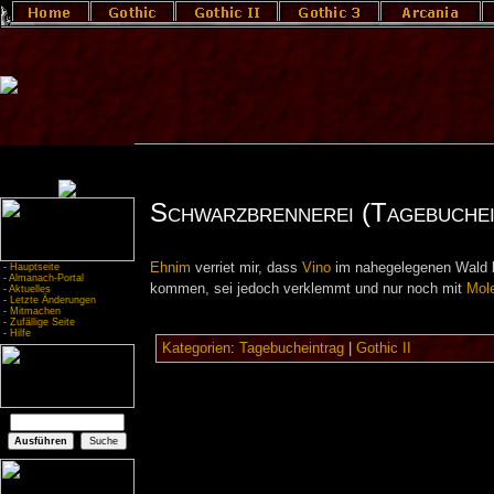
Schwarzbrennerei (Tagebuchei
Ehnim
verriet mir, dass
Vino
im nahegelegenen Wald 
-
Hauptseite
-
Almanach-Portal
kommen, sei jedoch verklemmt und nur noch mit
Mole
-
Aktuelles
-
Letzte Änderungen
-
Mitmachen
-
Zufällige Seite
-
Hilfe
Kategorien
:
Tagebucheintrag
|
Gothic II