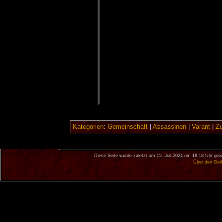
Kategorien
:
Gemeinschaft
|
Assassinen
|
Varant
|
Z
Diese Seite wurde zuletzt am 15. Juli 2024 um 18:18 Uhr geä
Über den Got