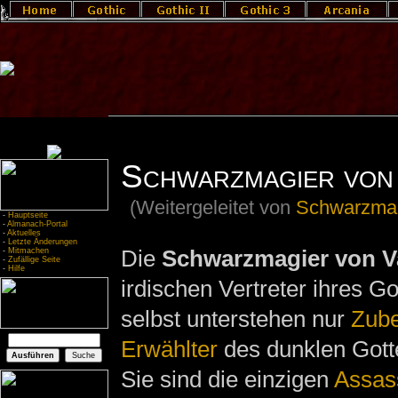
Schwarzmagier von
(Weitergeleitet von
Schwarzmag
-
Hauptseite
-
Almanach-Portal
-
Aktuelles
-
Letzte Änderungen
Die
Schwarzmagier von V
-
Mitmachen
-
Zufällige Seite
-
Hilfe
irdischen Vertreter ihres G
selbst unterstehen nur
Zub
Erwählter
des dunklen Gotte
Sie sind die einzigen
Assas