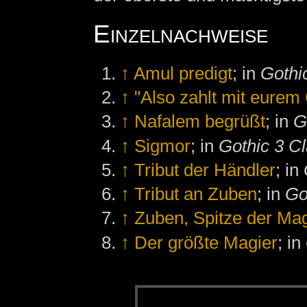
Einzelnachweise
↑
Amul predigt
; in
Gothi
↑
"Also zahlt mit eurem 
↑
Nafalem begrüßt
; in
G
↑
Sigmor
; in
Gothic 3 Cl
↑
Tribut der Händler
; in
↑
Tribut an Zuben
; in
Go
↑
Zuben, Spitze der Mag
↑
Der größte Magier
; in