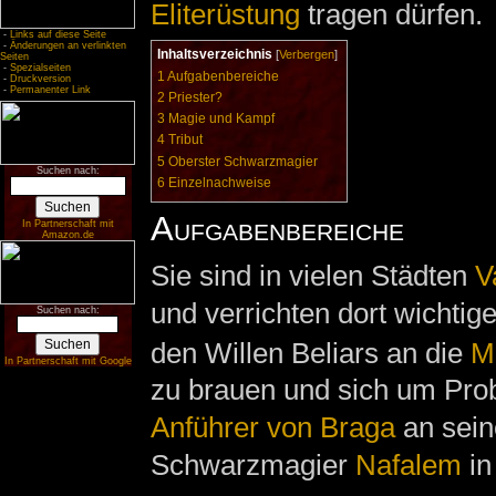
Eliterüstung
tragen dürfen.
-
Links auf diese Seite
-
Änderungen an verlinkten
Inhaltsverzeichnis
[
Verbergen
]
Seiten
-
Spezialseiten
1
Aufgabenbereiche
-
Druckversion
-
Permanenter Link
2
Priester?
3
Magie und Kampf
4
Tribut
5
Oberster Schwarzmagier
Suchen nach:
6
Einzelnachweise
Aufgabenbereiche
In Partnerschaft mit
Amazon.de
Sie sind in vielen Städten
V
und verrichten dort wichti
Suchen nach:
den Willen Beliars an die
M
In Partnerschaft mit Google
zu brauen und sich um Pro
Anführer von Braga
an sein
Schwarzmagier
Nafalem
in