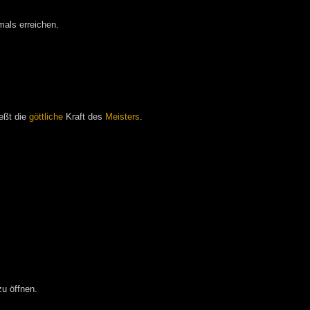
als erreichen.
eßt die
göttliche
Kraft des
Meisters
.
zu öffnen.