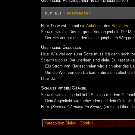
Über seine Vergangenheit in der Bruderschaft
Nur als 
Feuermagier
Held
Du warst einmal ein
Anhänger
des
Schläfers
.
Schwarzmagier
Das ist graue Vergangenheit. Der Mei
Der Meister hat uns den einzig gangbaren Weg geze
Über seine Genossen
Held
Wie viel von eurer Sorte muss ich denn noch tö
Schwarzmagier
Der unsrigen sind viele. Du hast ja k
Ein Strom von Klageschreien wird sich über das La
Um die Welt von den Barbaren, die sich selbst die
Held
Ja.
Schluss mit dem Gefasel
Schwarzmagier
(bedrohlich) Schluss mit dem Gefasel
Dein Augenlicht wird schwinden und dein Geist wird
Held
(Seelenruf-Amulett im Besitz)
(zu sich) Ohne d
Kategorien
:
Dialog
|
Gothic II