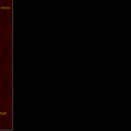
 Innos'
haft