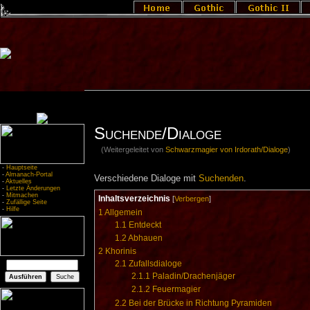
Suchende/Dialoge
(Weitergeleitet von
Schwarzmagier von Irdorath/Dialoge
)
-
Hauptseite
-
Almanach-Portal
Verschiedene Dialoge mit
Suchenden
.
-
Aktuelles
-
Letzte Änderungen
-
Mitmachen
Inhaltsverzeichnis
[
Verbergen
]
-
Zufällige Seite
-
Hilfe
1
Allgemein
1.1
Entdeckt
1.2
Abhauen
2
Khorinis
2.1
Zufallsdialoge
2.1.1
Paladin/Drachenjäger
2.1.2
Feuermagier
2.2
Bei der Brücke in Richtung Pyramiden