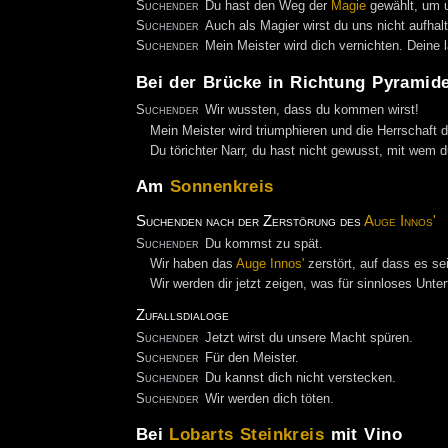
Suchender
Du hast den Weg der
Magie
gewählt, um u
Suchender
Auch als Magier wirst du uns nicht aufhal
Suchender
Mein Meister wird dich vernichten. Deine
Bei der Brücke in Richtung Pyramid
Suchender
Wir wussten, dass du kommen wirst!
Mein Meister wird triumphieren und die Herrschaft d
Du törichter Narr, du hast nicht gewusst, mit wem du
Am
Sonnenkreis
Suchenden nach der Zerstörung des
Auge Innos'
Suchender
Du kommst zu spät.
Wir haben das
Auge Innos'
zerstört, auf dass es se
Wir werden dir jetzt zeigen, was für sinnloses Unt
Zufallsdialoge
Suchender
Jetzt wirst du unsere Macht spüren.
Suchender
Für den Meister.
Suchender
Du kannst dich nicht verstecken.
Suchender
Wir werden dich töten.
Bei
Lobarts Steinkreis
mit Vino