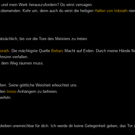
 und mein Werk herauszufordern? Du wirst versagen.
überwinden. Kehr um, denn auch du wirst die heiligen
Hallen von Irdorath
niem
sächlich, bis vor die Tore des Meisters zu treten.
dorath
. Die mächtigste Quelle
Beliars
Macht auf Erden. Durch meine Hände fli
nsinn verfallen.
aus dem Weg räumen muss.
en. Seine göttliche Weisheit erleuchtet uns.
nden
Innos
-Anhängern zu befreien.
eifeln.
eiben unerreichbar für dich. Ich werde dir keine Gelegenheit geben, das Tor 