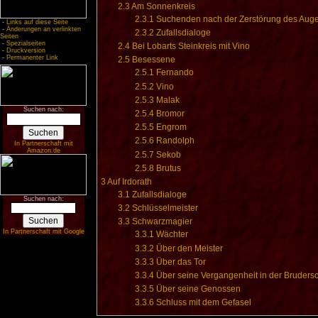
2.3
Am Sonnenkreis
2.3.1
Suchenden nach der Zerstörung des Auge
-
Links auf diese Seite
-
Änderungen an verlinkten
2.3.2
Zufallsdialoge
Seiten
-
Spezialseiten
2.4
Bei Lobarts Steinkreis mit Vino
-
Druckversion
-
Permanenter Link
2.5
Besessene
2.5.1
Fernando
2.5.2
Vino
2.5.3
Malak
Suchen nach:
2.5.4
Bromor
2.5.5
Engrom
2.5.6
Randolph
In Partnerschaft mit
Amazon.de
2.5.7
Sekob
2.5.8
Brutus
3
Auf Irdorath
3.1
Zufallsdialoge
Suchen nach:
3.2
Schlüsselmeister
3.3
Schwarzmagier
In Partnerschaft mit Google
3.3.1
Wächter
3.3.2
Über den Meister
3.3.3
Über das Tor
3.3.4
Über seine Vergangenheit in der Brudersc
3.3.5
Über seine Genossen
3.3.6
Schluss mit dem Gefasel