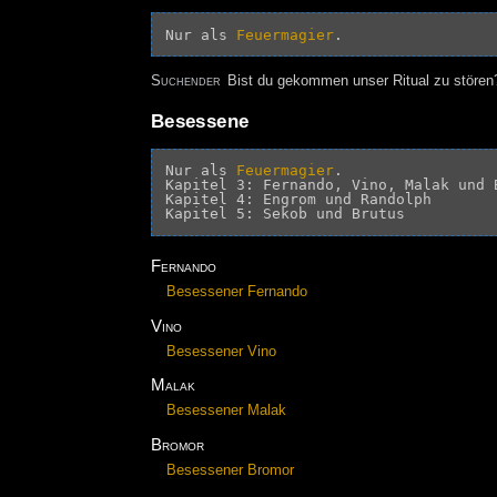
Nur als 
Feuermagier
Suchender
Bist du gekommen unser Ritual zu störe
Besessene
Nur als 
Feuermagier
.

Kapitel 3: Fernando, Vino, Malak und B
Kapitel 4: Engrom und Randolph

Fernando
Besessener Fernando
Vino
Besessener Vino
Malak
Besessener Malak
Bromor
Besessener Bromor