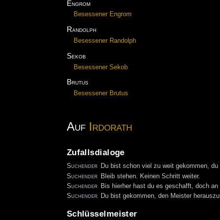
Engrom
Besessener Engrom
Randolph
Besessener Randolph
Sekob
Besessener Sekob
Brutus
Besessener Brutus
Auf
Irdorath
Zufallsdialoge
Suchender
Du bist schon viel zu weit gekommen, du 
Suchender
Bleib stehen. Keinen Schritt weiter.
Suchender
Bis hierher hast du es geschafft, doch an
Suchender
Du bist gekommen, den Meister herauszufo
Schlüsselmeister