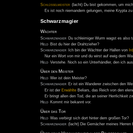
Schlüsselmeister
(lacht) Du bist gekommen, um mich
Es ist noch niemandem gelungen, meine Krypta zu 
Schwarzmagier
Wächter
Schwarzmagier
Du schleimiger Wurm wagst es also tat
Held
Bist du hier der Drahtzieher?
Schwarzmagier
Ich bin der Wächter der Hallen von
Ir
Nur ein Wort von mir und du wirst auf ewig dem Wah
Held
Verstehe. Noch so ein Unterhändler, den ich 
Über den Meister
Held
Wer ist dein Meister?
Schwarzmagier
Er ist ein Wanderer zwischen den Welt
Er ist der
Erwählte
Beliars, das Reich von den ele
Er bringt allen den Tod, die an seiner Herrlichkeit zw
Held
Kommt mir bekannt vor.
Über das Tor
Held
Was verbirgt sich dort hinter dem großen Tor?
Schwarzmagier
(lacht) Die Gemächer meines Herren bl