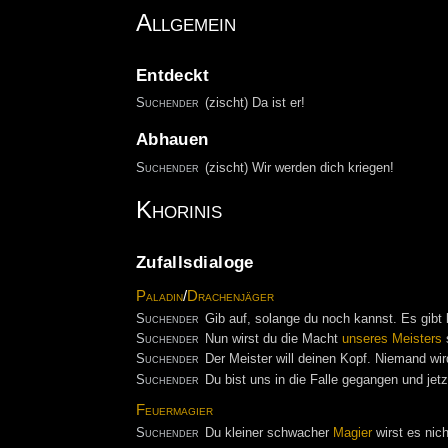
Allgemein
Entdeckt
Suchender
(zischt) Da ist er!
Abhauen
Suchender
(zischt) Wir werden dich kriegen!
Khorinis
Zufallsdialoge
Paladin
/
Drachenjäger
Suchender
Gib auf, solange du noch kannst. Es gibt
Suchender
Nun wirst du die Macht
unseres Meisters
s
Suchender
Der Meister will deinen Kopf. Niemand wir
Suchender
Du bist uns in die Falle gegangen und jetz
Feuermagier
Suchender
Du kleiner schwacher
Magier
wirst es nic