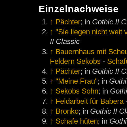
Einzelnachweise
↑
Pächter
; in
Gothic II C
↑
"Sie liegen nicht wei
II Classic
↑
Bauernhaus mit Sche
Feldern Sekobs
-
Schaf
↑
Pächter
; in
Gothic II C
↑
"Meine Frau"
; in
Gothi
↑
Sekobs Sohn
; in
Gothi
↑
Feldarbeit für Babera
↑
Bronko
; in
Gothic II C
↑
Schafe hüten
; in
Gothi