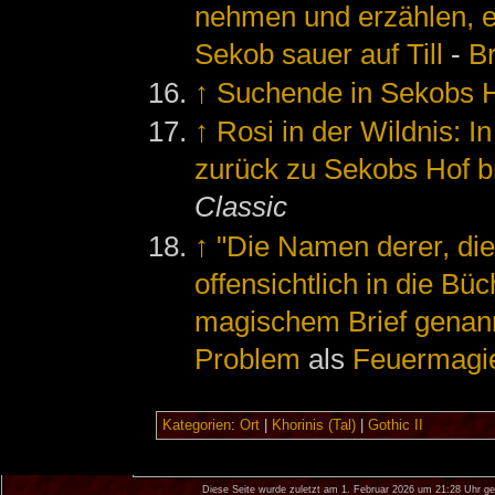
nehmen und erzählen, e
Sekob sauer auf Till
-
Br
↑
Suchende in Sekobs 
↑
Rosi in der Wildnis: In
zurück zu Sekobs Hof b
Classic
↑
"Die Namen derer, die
offensichtlich in die Büc
magischem Brief genan
Problem
als
Feuermagi
Kategorien
:
Ort
|
Khorinis (Tal)
|
Gothic II
Diese Seite wurde zuletzt am 1. Februar 2026 um 21:28 Uhr ge