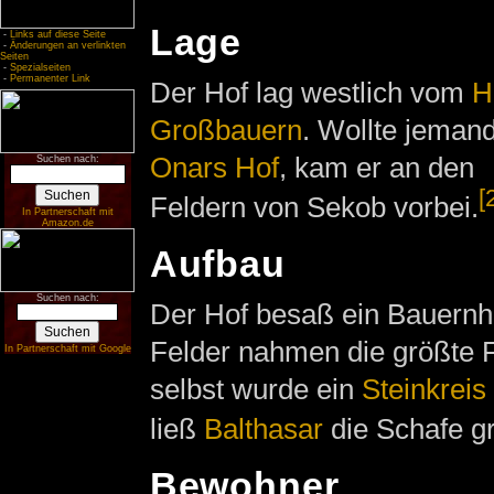
Lage
-
Links auf diese Seite
-
Änderungen an verlinkten
Seiten
-
Spezialseiten
-
Permanenter Link
Der Hof lag westlich vom
H
Großbauern
. Wollte jeman
Onars Hof
, kam er an den
Suchen nach:
[
Feldern von Sekob vorbei.
In Partnerschaft mit
Amazon.de
Aufbau
Suchen nach:
Der Hof besaß ein Bauernh
Felder nahmen die größte 
In Partnerschaft mit Google
selbst wurde ein
Steinkreis
ließ
Balthasar
die Schafe g
Bewohner