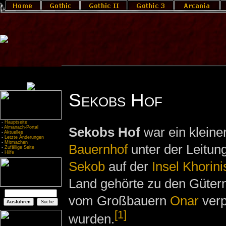
Sekobs Hof
-
Hauptseite
-
Almanach-Portal
Sekobs Hof
war ein kleine
-
Aktuelles
-
Letzte Änderungen
-
Mitmachen
Bauernhof
unter der Leitun
-
Zufällige Seite
-
Hilfe
Sekob
auf der
Insel Khorini
Land gehörte zu den Gütern
vom Großbauern
Onar
verp
[1]
wurden.