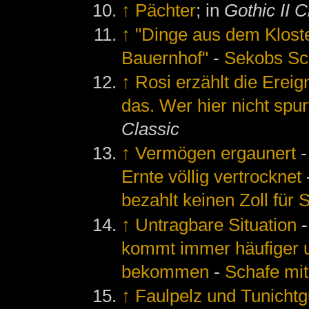
↑
Pächter
; in
Gothic II C
↑
"Dinge aus dem Kloster
Bauernhof"
-
Sekobs S
↑
Rosi erzählt die Ereig
das. Wer hier nicht spurt
Classic
↑
Vermögen ergaunert
Ernte völlig vertrocknet
bezahlt keinen Zoll für 
↑
Untragbare Situation
kommt immer häufiger un
bekommen
-
Schafe m
↑
Faulpelz und Tunichtg