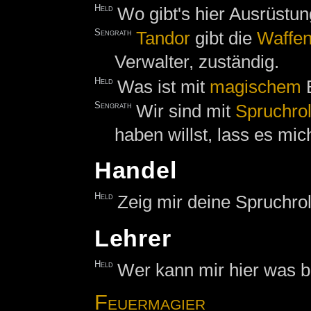
Held
Wo gibt's hier Ausrüstu
Sengrath
Tandor
gibt die
Waffe
Verwalter, zuständig.
Held
Was ist mit
magischem
B
Sengrath
Wir sind mit
Spruchrol
haben willst, lass es mic
Handel
Held
Zeig mir deine Spruchrol
Lehrer
Held
Wer kann mir hier was b
Feuermagier