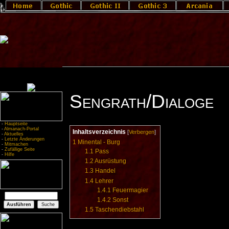
Sengrath/Dialoge
-
Hauptseite
-
Almanach-Portal
Inhaltsverzeichnis
[
Verbergen
]
-
Aktuelles
-
Letzte Änderungen
1
Minental - Burg
-
Mitmachen
-
Zufällige Seite
1.1
Pass
-
Hilfe
1.2
Ausrüstung
1.3
Handel
1.4
Lehrer
1.4.1
Feuermagier
1.4.2
Sonst
1.5
Taschendiebstahl