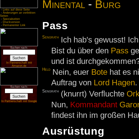
Minental
-
Burg
-
Links auf diese Seite
-
Änderungen an verlinkten
Seiten
-
Spezialseiten
Pass
-
Druckversion
-
Permanenter Link
Sengrath
Ich hab's gewusst! Ich
Bist du über den
Pass
ge
Suchen nach:
und ist durchgekommen
In Partnerschaft mit
Amazon.de
Held
Nein, euer
Bote
hat es n
Auftrag von
Lord Hagen
.
Suchen nach:
Sengrath
(knurrt) Verfluchte
Or
In Partnerschaft mit Google
Nun,
Kommandant
Garo
findest ihn im großen H
Ausrüstung