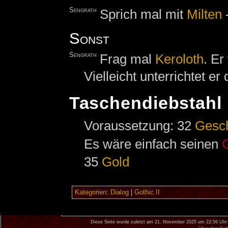
Sengrath
Sprich mal mit
Milten
-
Sonst
Sengrath
Frag mal
Keroloth
. Er
Vielleicht unterrichtet er 
Taschendiebstahl
Voraussetzung: 32
Gesc
Es wäre einfach seinen
35
Gold
Kategorien
:
Dialog
|
Gothic II
Diese Seite wurde zuletzt am 21. November 2025 um 22:56 Uhr 