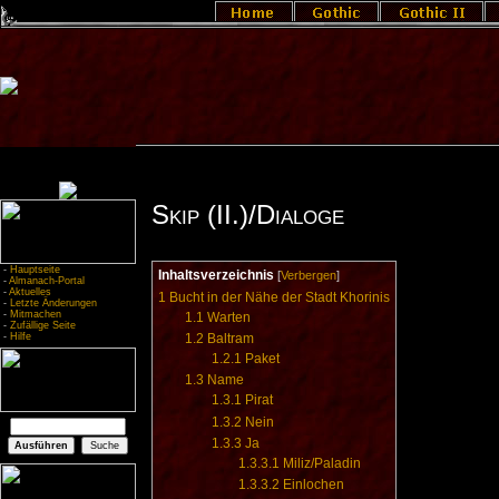
Skip (II.)/Dialoge
-
Hauptseite
Inhaltsverzeichnis
[
Verbergen
]
-
Almanach-Portal
-
Aktuelles
1
Bucht in der Nähe der Stadt Khorinis
-
Letzte Änderungen
-
Mitmachen
1.1
Warten
-
Zufällige Seite
-
Hilfe
1.2
Baltram
1.2.1
Paket
1.3
Name
1.3.1
Pirat
1.3.2
Nein
1.3.3
Ja
1.3.3.1
Miliz/Paladin
1.3.3.2
Einlochen