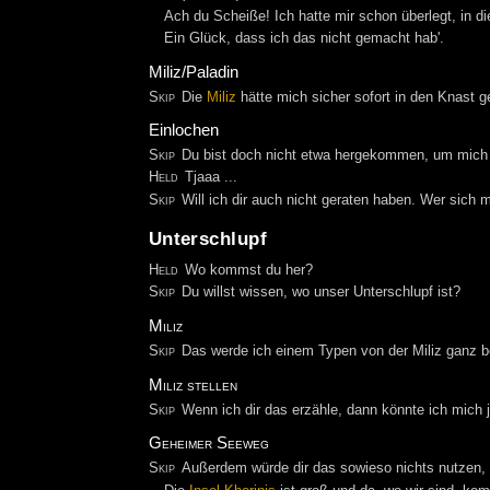
Ach du Scheiße! Ich hatte mir schon überlegt, in d
Ein Glück, dass ich das nicht gemacht hab'.
Miliz/Paladin
Skip
Die
Miliz
hätte mich sicher sofort in den Knast g
Einlochen
Skip
Du bist doch nicht etwa hergekommen, um mich 
Held
Tjaaa ...
Skip
Will ich dir auch nicht geraten haben. Wer sich mi
Unterschlupf
Held
Wo kommst du her?
Skip
Du willst wissen, wo unser Unterschlupf ist?
Miliz
Skip
Das werde ich einem Typen von der Miliz ganz b
Miliz stellen
Skip
Wenn ich dir das erzähle, dann könnte ich mich ja
Geheimer Seeweg
Skip
Außerdem würde dir das sowieso nichts nutzen, f