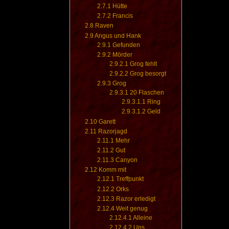
2.7.1
Hütte
2.7.2
Francis
2.8
Raven
2.9
Angus und Hank
2.9.1
Gefunden
2.9.2
Mörder
2.9.2.1
Grog fehlt
2.9.2.2
Grog besorgt
2.9.3
Grog
2.9.3.1
20 Flaschen
2.9.3.1.1
Ring
2.9.3.1.2
Geld
2.10
Garett
2.11
Razorjagd
2.11.1
Mehr
2.11.2
Gut
2.11.3
Canyon
2.12
Komm mit
2.12.1
Treffpunkt
2.12.2
Orks
2.12.3
Razor erledigt
2.12.4
Weit genug
2.12.4.1
Alleine
2.12.4.2
Uns