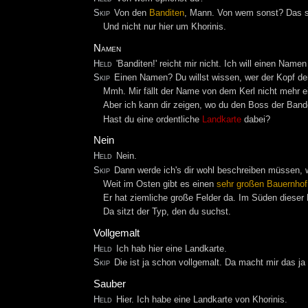
Skip
Von den
Banditen
, Mann. Von wem sonst? Das sch
Und nicht nur hier um Khorinis.
Namen
Held
'Banditen!' reicht mir nicht. Ich will einen Namen 
Skip
Einen Namen? Du willst wissen, wer der Kopf de
Mmh. Mir fällt der Name von dem Kerl nicht mehr ei
Aber ich kann dir zeigen, wo du den Boss der Band
Hast du eine ordentliche
Landkarte
dabei?
Nein
Held
Nein.
Skip
Dann werde ich's dir wohl beschreiben müssen,
Weit im Osten gibt es einen
sehr großen Bauernhof
Er hat ziemliche große Felder da. Im Süden dieser 
Da sitzt der Typ, den du suchst.
Vollgemalt
Held
Ich hab hier eine Landkarte.
Skip
Die ist ja schon vollgemalt. Da macht mir das ja
Sauber
Held
Hier. Ich habe eine Landkarte von Khorinis.