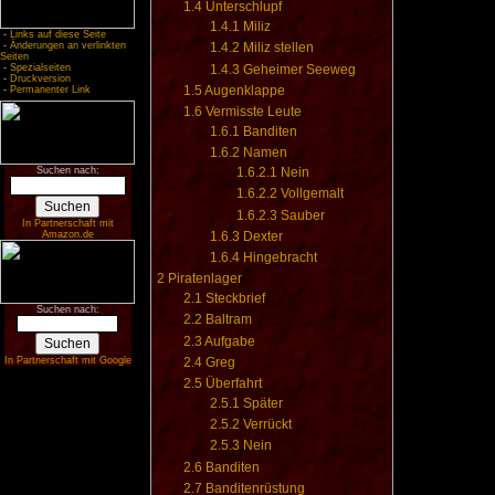
1.4
Unterschlupf
1.4.1
Miliz
-
Links auf diese Seite
-
Änderungen an verlinkten
1.4.2
Miliz stellen
Seiten
1.4.3
Geheimer Seeweg
-
Spezialseiten
-
Druckversion
1.5
Augenklappe
-
Permanenter Link
1.6
Vermisste Leute
1.6.1
Banditen
1.6.2
Namen
Suchen nach:
1.6.2.1
Nein
1.6.2.2
Vollgemalt
1.6.2.3
Sauber
In Partnerschaft mit
1.6.3
Dexter
Amazon.de
1.6.4
Hingebracht
2
Piratenlager
2.1
Steckbrief
Suchen nach:
2.2
Baltram
2.3
Aufgabe
2.4
Greg
In Partnerschaft mit Google
2.5
Überfahrt
2.5.1
Später
2.5.2
Verrückt
2.5.3
Nein
2.6
Banditen
2.7
Banditenrüstung