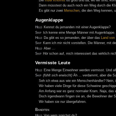
Die
Insel Khorinis
ist groß und da, wo wir sind, ko
Dann müsstest du auch noch ein Weg durch die Kli
Es gibt nur zwei
Menschen
, die den Weg kennen, u
Augenklappe
Held
Kennst du jemanden mit einer Augenklappe?
Skip
Ich kenne eine Menge Männer mit Augenklappe.
Held
Da gibt es so jemanden, der über das
Land von 
Skip
Kann ich mir nicht vorstellen. Die Männer, mit d
Held
Aber ...
Skip
Hör schon auf, mich interessiert das wirklich nich
Vermisste Leute
Held
Eine Menge Einwohner werden vermisst. Und alle
Skip
(fühlt sich erwischt)
Äh ... verdammt, aber die Sa
Seh ich etwa aus wie ein Menschenhändler? Nein, i
Wir haben viele Dinge für diese Schweine geschippe
Am Anfang war es ganz normaler Kram. Naja, das 
Doch irgendwann fingen sie an, die Bewohner der S
Wir haben sie nur übergefahren.
Banditen
Held
Von wem sprichst du?