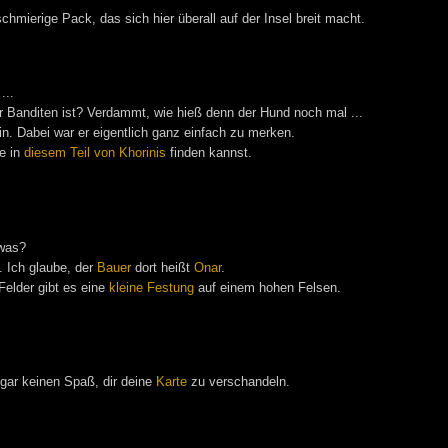
mierige Pack, das sich hier überall auf der Insel breit macht.
...
r Banditen ist? Verdammt, wie hieß denn der Hund noch mal ...
n. Dabei war er eigentlich ganz einfach zu merken.
e in
diesem Teil von Khorinis
finden kannst.
 was?
. Ich glaube, der
Bauer
dort heißt
Onar
.
Felder gibt es eine
kleine Festung
auf einem hohen Felsen.
 gar keinen Spaß, dir deine
Karte
zu verschandeln.