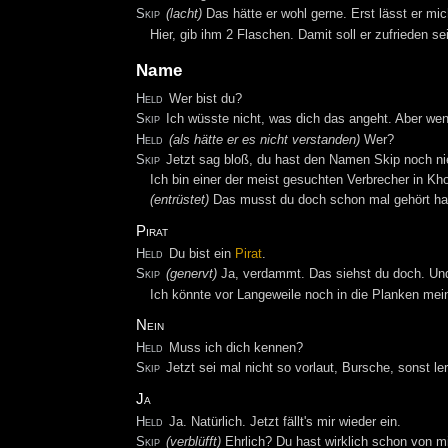
Skip
(lacht)
Das hätte er wohl gerne. Erst lässt er mi
Hier, gib ihm 2 Flaschen. Damit soll er zufrieden se
Name
Held
Wer bist du?
Skip
Ich wüsste nicht, was dich das angeht. Aber we
Held
(als hätte er es nicht verstanden)
Wer?
Skip
Jetzt sag bloß, du hast den Namen Skip noch ni
Ich bin einer der meist gesuchten Verbrecher in Kho
(entrüstet)
Das musst du doch schon mal gehört ha
Pirat
Held
Du bist ein
Pirat
.
Skip
(genervt)
Ja, verdammt. Das siehst du doch. Und
Ich könnte vor Langeweile noch in die Planken mei
Nein
Held
Muss ich dich kennen?
Skip
Jetzt sei mal nicht so vorlaut, Bursche, sonst l
Ja
Held
Ja. Natürlich. Jetzt fällt's mir wieder ein.
Skip
(verblüfft)
Ehrlich? Du hast wirklich schon von mi