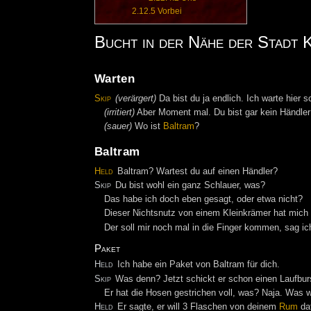
2.12.5
Vorbei
Bucht in der Nähe der Stadt K
Warten
Skip
(verärgert)
Da bist du ja endlich. Ich warte hier 
(irritiert)
Aber Moment mal. Du bist gar kein Händle
(sauer)
Wo ist
Baltram
?
Baltram
Held
Baltram? Wartest du auf einen Händler?
Skip
Du bist wohl ein ganz Schlauer, was?
Das habe ich doch eben gesagt, oder etwa nicht?
Dieser Nichtsnutz von einem Kleinkrämer hat mich 
Der soll mir noch mal in die Finger kommen, sag ich
Paket
Held
Ich habe ein Paket von Baltram für dich.
Skip
Was denn? Jetzt schickt er schon einen Laufbur
Er hat die Hosen gestrichen voll, was? Naja. Was w
Held
Er sagte, er will 3 Flaschen von deinem
Rum
daf