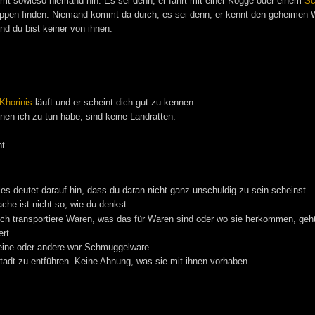
mmt sowieso niemand hin. Es sei denn, er fährt mit einer Kogge oder einem
Sc
ppen finden. Niemand kommt da durch, es sei denn, er kennt den geheimen 
nd du bist keiner von ihnen.
Khorinis
läuft und er scheint dich gut zu kennen.
enen ich zu tun habe, sind keine Landratten.
t.
s deutet darauf hin, dass du daran nicht ganz unschuldig zu sein scheinst.
che ist nicht so, wie du denkst.
ch transportiere Waren, was das für Waren sind oder wo sie herkommen, geht
rt.
eine oder andere war Schmuggelware.
tadt zu entführen. Keine Ahnung, was sie mit ihnen vorhaben.