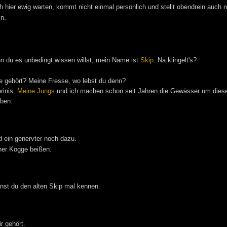
ch hier ewig warten, kommt nicht einmal persönlich und stellt obendrein auch
in.
nn du es unbedingt wissen willst, mein Name ist
Skip
. Na klingelt's?
e gehört? Meine Fresse, wo lebst du denn?
rinis.
Meine Jungs
und ich machen schon seit Jahren die Gewässer um dies
ben.
 ein genervter noch dazu.
ner Kogge beißen.
ernst du den alten Skip mal kennen.
r gehört.