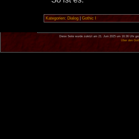
Kategorien
:
Dialog
|
Gothic I
Diese Seite wurde zuletzt am 21. Juni 2025 um 16:36 Uhr ge
Über den Got