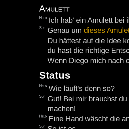
Amulett
Held
Ich hab' ein Amulett bei 
Sly
Genau um
dieses Amulet
Du hättest auf die Idee 
du hast die richtige Ents
Wenn Diego mich nach dir
Status
Held
Wie läuft's denn so?
Sly
Gut! Bei mir brauchst d
machen!
Held
Eine Hand wäscht die an
Sly
So ist es.