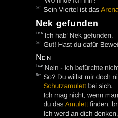
Wo finde ich ihn?
Sly
Sein Viertel ist das
Arena
Nek gefunden
Held
Ich hab' Nek gefunden.
Sly
Gut! Hast du dafür Bewe
Nein
Held
Nein - ich befürchte nich
Sly
So? Du willst mir doch n
Schutzamulett
bei sich.
Ich mag nicht, wenn man 
du das
Amulett
finden, br
Ich werd an dich denken,