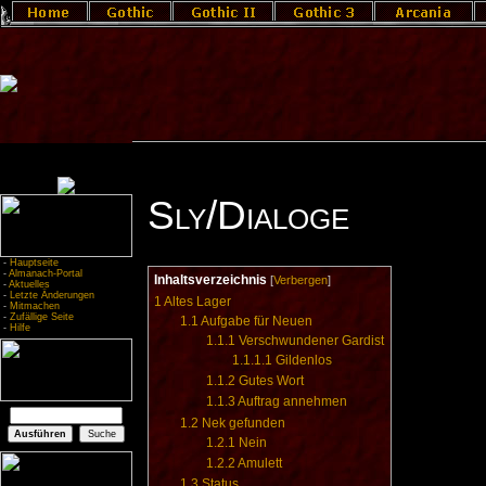
Sly/Dialoge
-
Hauptseite
-
Almanach-Portal
Inhaltsverzeichnis
[
Verbergen
]
-
Aktuelles
-
Letzte Änderungen
1
Altes Lager
-
Mitmachen
-
Zufällige Seite
1.1
Aufgabe für Neuen
-
Hilfe
1.1.1
Verschwundener Gardist
1.1.1.1
Gildenlos
1.1.2
Gutes Wort
1.1.3
Auftrag annehmen
1.2
Nek gefunden
1.2.1
Nein
1.2.2
Amulett
1.3
Status