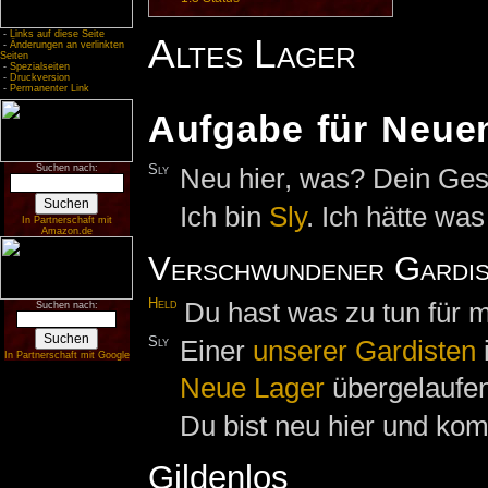
-
Links auf diese Seite
Altes Lager
-
Änderungen an verlinkten
Seiten
-
Spezialseiten
-
Druckversion
-
Permanenter Link
Aufgabe für Neue
Sly
Neu hier, was? Dein Gesi
Suchen nach:
Ich bin
Sly
. Ich hätte wa
In Partnerschaft mit
Amazon.de
Verschwundener Gardis
Held
Du hast was zu tun für 
Suchen nach:
Sly
Einer
unserer Gardisten
In Partnerschaft mit Google
Neue Lager
übergelaufen
Du bist neu hier und kom
Gildenlos