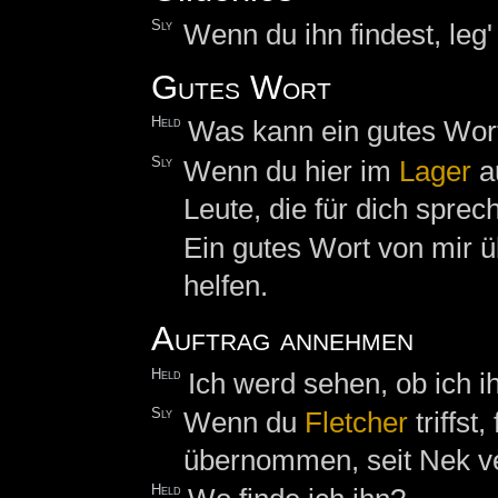
Sly
Wenn du ihn findest, leg'
Gutes Wort
Held
Was kann ein gutes Wort
Sly
Wenn du hier im
Lager
a
Leute, die für dich sprec
Ein gutes Wort von mir ü
helfen.
Auftrag annehmen
Held
Ich werd sehen, ob ich ih
Sly
Wenn du
Fletcher
triffst
übernommen, seit Nek v
Held