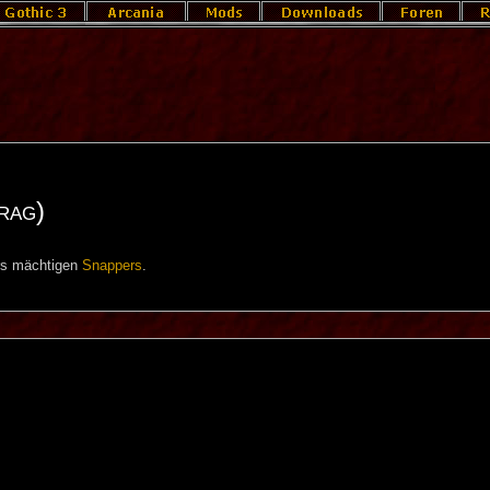
rag)
rs mächtigen
Snappers
.