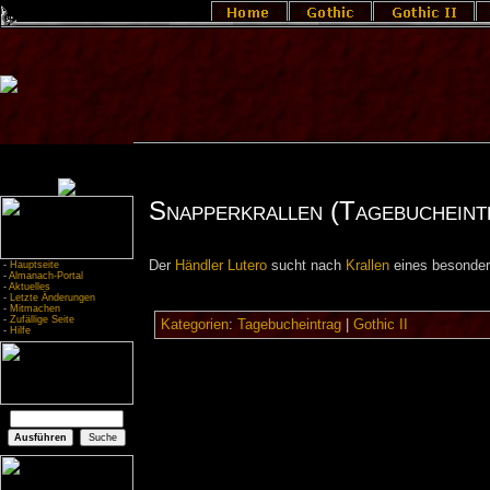
Snapperkrallen (Tagebucheint
Der
Händler
Lutero
sucht nach
Krallen
eines besonde
-
Hauptseite
-
Almanach-Portal
-
Aktuelles
-
Letzte Änderungen
-
Mitmachen
-
Zufällige Seite
Kategorien
:
Tagebucheintrag
|
Gothic II
-
Hilfe