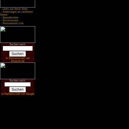
-
Links auf diese Seite
-
Änderungen an verlinkten
Seiten
-
Spezialseiten
-
Druckversion
-
Permanenter Link
Suchen nach:
In Partnerschaft mit
Amazon.de
Suchen nach:
In Partnerschaft mit Google