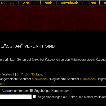
 „Asghan“ verlinkt sind
n verlinkten Seiten auf (bzw. bei Kategorien an den Mitgliedern dieser Kategor
r letzten
1
|
3
|
7
|
14
|
30
Tage.
nangemeldete Benutzer
ausblenden
| Registrierte Benutzer
ausblenden
| Eige
gen.
Auswahl umkehren
Zugehöriger Namensraum
Zeige Änderungen auf Seiten, die hierher verlinke