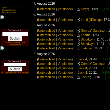
7. August 2026
-
Atom
(
Unterschied
|
Versionen
)
. .
K
Kirgo
‎;
11:09
. .
(+70
-
Spezialseiten
-
Druckversion
6. August 2026
(
Unterschied
|
Versionen
)
. .
K
Ian (I.)/Dialoge
‎;
17:3
3. August 2026
(
Unterschied
|
Versionen
)
. .
K
Gomez' Gardisten
‎;
1
Suchen nach:
(
Unterschied
|
Versionen
)
. .
K
Thorus
‎;
12:36
. .
(+7
(
Unterschied
|
Versionen
)
. .
K
Bloodwyn
‎;
11:40
. .
In Partnerschaft mit
(
Unterschied
|
Versionen
)
. .
K
Bloodwyn
‎;
11:24
. .
Amazon.de
(
Unterschied
|
Versionen
)
. .
K
Fletcher
‎;
11:23
. .
(+
2. August 2026
(
Unterschied
|
Versionen
)
. .
Jackal
‎;
21:44
. .
(+91 
Suchen nach:
(
Unterschied
|
Versionen
)
. .
K
Gomez' Gardisten
‎;
2
(
Unterschied
|
Versionen
)
. .
Jackal
‎;
20:33
. .
(+52 
(
Unterschied
|
Versionen
)
. .
Jackal
‎;
20:21
. .
(+1.5
In Partnerschaft mit Google
(
Unterschied
|
Versionen
)
. .
K
Jackal
‎;
16:16
. .
(+7