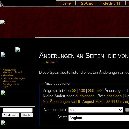
Änderungen an Seiten, die von
←
Asghan
-
Hauptseite
Diese Spezialseite listet die letzten Änderungen an de
-
Almanach-Portal
-
Aktuelles
-
Letzte Änderungen
-
Mitmachen
Anzeigeoptionen
-
Zufällige Seite
-
Hilfe
Zeige die letzten
50
|
100
|
250
|
500
Änderungen de
Kleine Änderungen
ausblenden
| Bots
anzeigen
| U
Nur Änderungen seit 8. August 2026, 09:44 Uhr zei
Namensraum:
Seite: