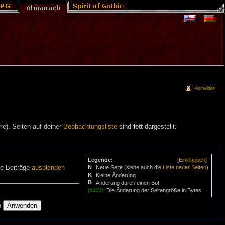
Anmelden
ie). Seiten auf deiner
Beobachtungsliste
sind
fett
dargestellt.
Legende:
[
Einklappen
]
N
ne Beiträge
ausblenden
Neue Seite (siehe auch die
Liste neuer Seiten
)
K
Kleine Änderung
B
Änderung durch einen Bot
(±123)
Die Änderung der Seitengröße in Bytes
n