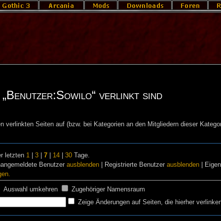
 „Benutzer:Sowilo“ verlinkt sind
n verlinkten Seiten auf (bzw. bei Kategorien an den Mitgliedern dieser Kategor
r letzten
1
|
3
|
7
|
14
|
30
Tage.
nangemeldete Benutzer
ausblenden
| Registrierte Benutzer
ausblenden
| Eige
gen.
Auswahl umkehren
Zugehöriger Namensraum
Zeige Änderungen auf Seiten, die hierher verlinke