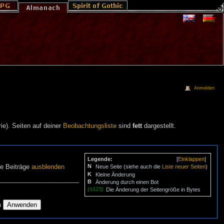
Anmelden
ie). Seiten auf deiner
Beobachtungsliste
sind
fett
dargestellt.
Legende:
[
Einklappen
]
N
ne Beiträge
ausblenden
Neue Seite (siehe auch die
Liste neuer Seiten
)
K
Kleine Änderung
B
Änderung durch einen Bot
(±123)
Die Änderung der Seitengröße in Bytes
n