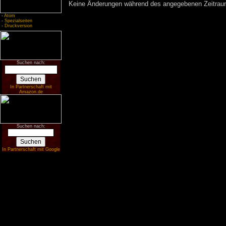
Keine Änderungen während des angegebenen Zeitraums
-
Atom
-
Spezialseiten
-
Druckversion
Suchen nach:
In Partnerschaft mit
Amazon.de
Suchen nach:
In Partnerschaft mit Google