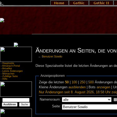
Änderungen an Seiten, die von
←
Benutzer:Sowilo
-
Hauptseite
Diese Spezialseite listet die letzten Änderungen an de
-
Almanach-Portal
-
Aktuelles
-
Letzte Änderungen
-
Mitmachen
Anzeigeoptionen
-
Zufällige Seite
-
Hilfe
Zeige die letzten
50
|
100
|
250
|
500
Änderungen de
Kleine Änderungen
ausblenden
| Bots
anzeigen
| U
Nur Änderungen seit 8. August 2026, 18:58 Uhr zei
Namensraum:
Seite: