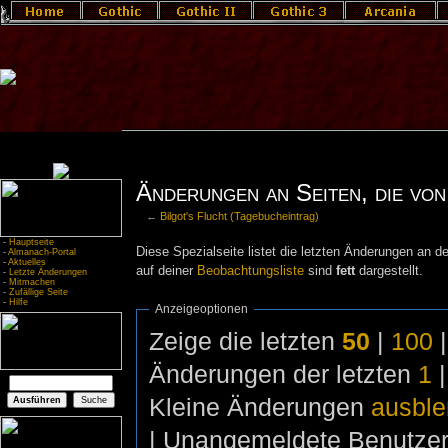
Änderungen an Seiten, die von 
←
Bilgot's Flucht (Tagebucheintrag)
-
Hauptseite
Diese Spezialseite listet die letzten Änderungen an de
-
Almanach-Portal
-
Aktuelles
auf deiner
Beobachtungsliste
sind
fett
dargestellt.
-
Letzte Änderungen
-
Mitmachen
-
Zufällige Seite
-
Hilfe
Anzeigeoptionen
Zeige die letzten
50
|
100
Änderungen der letzten
1
Kleine Änderungen
ausbl
| Unangemeldete Benutze