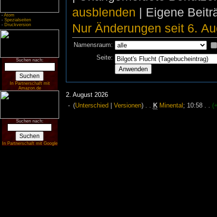
ausblenden
| Eigene Beit
-
Atom
-
Spezialseiten
Nur Änderungen seit 6. Au
-
Druckversion
Namensraum:
Seite:
Suchen nach:
In Partnerschaft mit
Amazon.de
2. August 2026
(
Unterschied
|
Versionen
)
. .
K
Minental
‎;
10:58
. .
(
Suchen nach:
In Partnerschaft mit Google