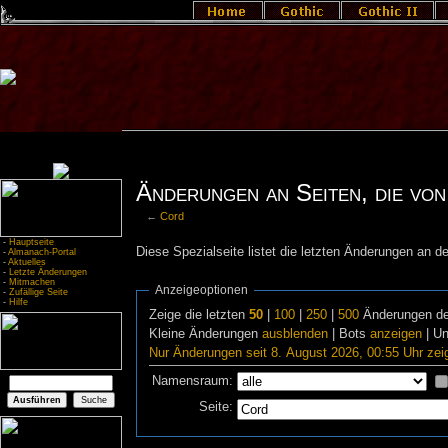
Änderungen an Seiten, die von
←
Cord
-
Hauptseite
Diese Spezialseite listet die letzten Änderungen an de
-
Almanach-Portal
-
Aktuelles
-
Letzte Änderungen
-
Mitmachen
Anzeigeoptionen
-
Zufällige Seite
-
Hilfe
Zeige die letzten
50
|
100
|
250
|
500
Änderungen de
Kleine Änderungen
ausblenden
| Bots
anzeigen
| U
Nur Änderungen seit 8. August 2026, 00:55 Uhr zei
Namensraum:
Seite: