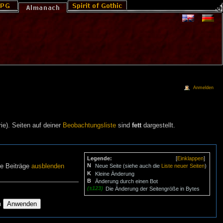
Anmelden
ie). Seiten auf deiner
Beobachtungsliste
sind
fett
dargestellt.
Legende:
[
Einklappen
]
N
ne Beiträge
ausblenden
Neue Seite (siehe auch die
Liste neuer Seiten
)
K
Kleine Änderung
B
Änderung durch einen Bot
(±123)
Die Änderung der Seitengröße in Bytes
n