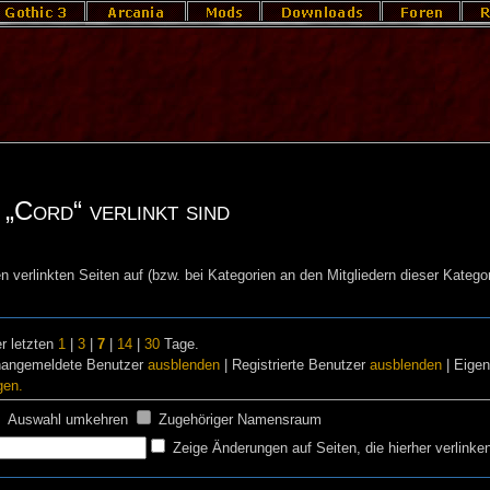
 „Cord“ verlinkt sind
n verlinkten Seiten auf (bzw. bei Kategorien an den Mitgliedern dieser Kategor
r letzten
1
|
3
|
7
|
14
|
30
Tage.
nangemeldete Benutzer
ausblenden
| Registrierte Benutzer
ausblenden
| Eige
gen.
Auswahl umkehren
Zugehöriger Namensraum
Zeige Änderungen auf Seiten, die hierher verlinke