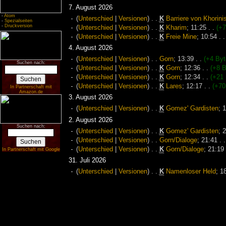
7. August 2026
-
Atom
(
Unterschied
|
Versionen
)
. .
K
Barriere von Khorini
-
Spezialseiten
-
Druckversion
(
Unterschied
|
Versionen
)
. .
K
Kharim
‎;
11:25
. .
(+7
(
Unterschied
|
Versionen
)
. .
K
Freie Mine
‎;
10:54
. .
4. August 2026
(
Unterschied
|
Versionen
)
. .
Gorn
‎;
13:39
. .
(+4 Byt
Suchen nach:
(
Unterschied
|
Versionen
)
. .
K
Gorn
‎;
12:36
. .
(+8 B
(
Unterschied
|
Versionen
)
. .
K
Gorn
‎;
12:34
. .
(+21 
(
Unterschied
|
Versionen
)
. .
K
Lares
‎;
12:17
. .
(+70
In Partnerschaft mit
Amazon.de
3. August 2026
(
Unterschied
|
Versionen
)
. .
K
Gomez' Gardisten
‎;
1
2. August 2026
Suchen nach:
(
Unterschied
|
Versionen
)
. .
K
Gomez' Gardisten
‎;
2
(
Unterschied
|
Versionen
)
. .
Gorn/Dialoge
‎;
21:41
. .
(
Unterschied
|
Versionen
)
. .
K
Gorn/Dialoge
‎;
21:19
In Partnerschaft mit Google
31. Juli 2026
(
Unterschied
|
Versionen
)
. .
K
Namenloser Held
‎;
1