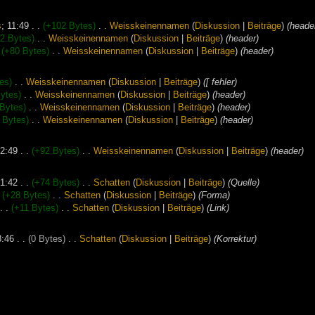
s
‎;
11:49
. .
(+102 Bytes)
‎
. .
‎
Weisskeinennamen
(
Diskussion
|
Beiträge
)
‎
(heade
2 Bytes)
‎
. .
‎
Weisskeinennamen
(
Diskussion
|
Beiträge
)
‎
(header)
(+80 Bytes)
‎
. .
‎
Weisskeinennamen
(
Diskussion
|
Beiträge
)
‎
(header)
es)
‎
. .
‎
Weisskeinennamen
(
Diskussion
|
Beiträge
)
‎
([ fehler)
ytes)
‎
. .
‎
Weisskeinennamen
(
Diskussion
|
Beiträge
)
‎
(header)
Bytes)
‎
. .
‎
Weisskeinennamen
(
Diskussion
|
Beiträge
)
‎
(header)
 Bytes)
‎
. .
‎
Weisskeinennamen
(
Diskussion
|
Beiträge
)
‎
(header)
2:49
. .
(+92 Bytes)
‎
. .
‎
Weisskeinennamen
(
Diskussion
|
Beiträge
)
‎
(header)
1:42
. .
(+74 Bytes)
‎
. .
‎
Schatten
(
Diskussion
|
Beiträge
)
‎
(Quelle)
(+28 Bytes)
‎
. .
‎
Schatten
(
Diskussion
|
Beiträge
)
‎
(Forma)
. .
(+11 Bytes)
‎
. .
‎
Schatten
(
Diskussion
|
Beiträge
)
‎
(Link)
8:46
. .
(0 Bytes)
‎
. .
‎
Schatten
(
Diskussion
|
Beiträge
)
‎
(Korrektur)