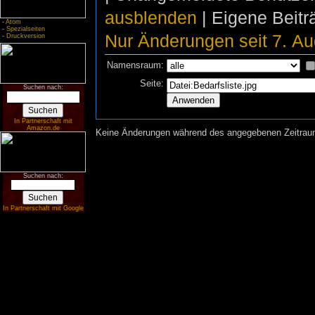
ausblenden
| Eigene Beit
-
Atom
-
Spezialseiten
Nur Änderungen seit 7. Au
-
Druckversion
Namensraum:
Seite:
Suchen nach:
In Partnerschaft mit
Amazon.de
Keine Änderungen während des angegebenen Zeitraums
Suchen nach:
In Partnerschaft mit Google