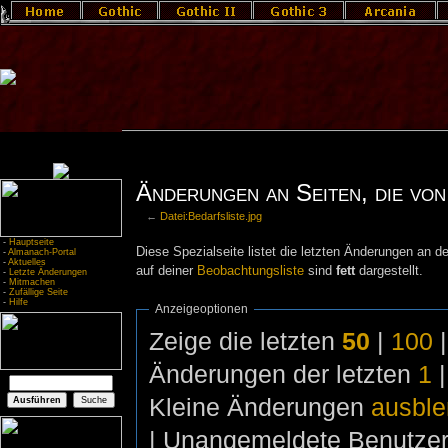
Änderungen an Seiten, die von 
←
Datei:Bedarfsliste.jpg
-
Hauptseite
Diese Spezialseite listet die letzten Änderungen an de
-
Almanach-Portal
-
Aktuelles
auf deiner
Beobachtungsliste
sind
fett
dargestellt.
-
Letzte Änderungen
-
Mitmachen
-
Zufällige Seite
-
Hilfe
Anzeigeoptionen
Zeige die letzten
50
|
100
Änderungen der letzten
1
Kleine Änderungen
ausbl
| Unangemeldete Benutze