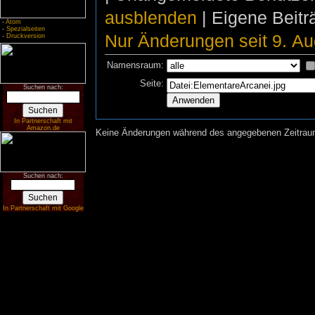
ausblenden
| Eigene Beit
-
Atom
-
Spezialseiten
Nur Änderungen seit 9. Au
-
Druckversion
Namensraum:
Seite:
Suchen nach:
In Partnerschaft mit
Amazon.de
Keine Änderungen während des angegebenen Zeitraums
Suchen nach:
In Partnerschaft mit Google