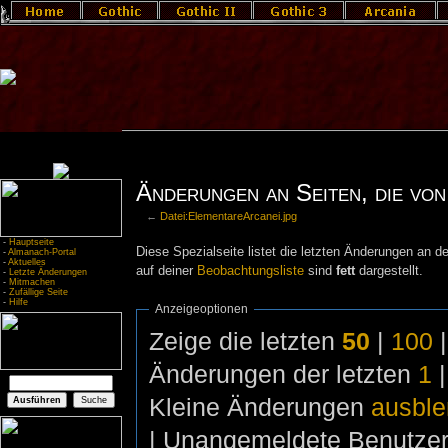
Änderungen an Seiten, die von
←
Datei:ElementareArcanei.jpg
-
Hauptseite
Diese Spezialseite listet die letzten Änderungen an de
-
Almanach-Portal
-
Aktuelles
auf deiner
Beobachtungsliste
sind
fett
dargestellt.
-
Letzte Änderungen
-
Mitmachen
-
Zufällige Seite
-
Hilfe
Anzeigeoptionen
Zeige die letzten
50
|
100
Änderungen der letzten
1
Kleine Änderungen
ausbl
| Unangemeldete Benutze