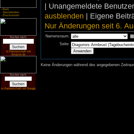
| Unangemeldete Benutze
-
Atom
-
Spezialseiten
ausblenden
| Eigene Beit
-
Druckversion
Nur Änderungen seit 6. Au
Namensraum:
Suchen nach:
Seite:
In Partnerschaft mit
Amazon.de
Keine Änderungen während des angegebenen Zeitraums
Suchen nach:
In Partnerschaft mit Google