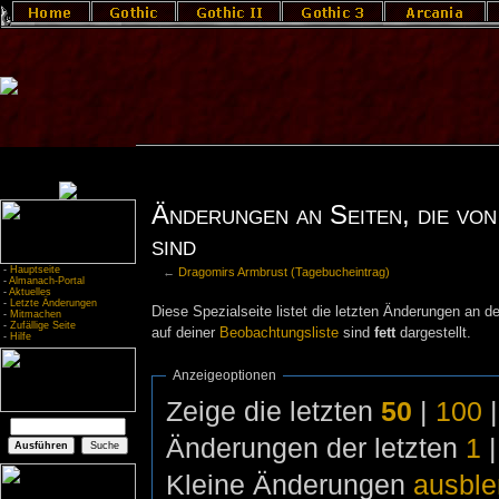
Änderungen an Seiten, die von
sind
-
Hauptseite
←
Dragomirs Armbrust (Tagebucheintrag)
-
Almanach-Portal
-
Aktuelles
-
Letzte Änderungen
Diese Spezialseite listet die letzten Änderungen an de
-
Mitmachen
-
Zufällige Seite
auf deiner
Beobachtungsliste
sind
fett
dargestellt.
-
Hilfe
Anzeigeoptionen
Zeige die letzten
50
|
100
Änderungen der letzten
1
Kleine Änderungen
ausbl