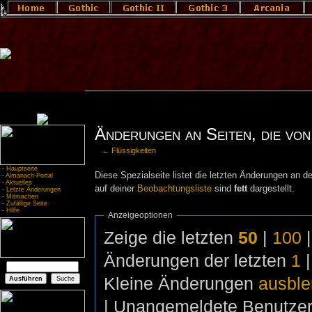
Änderungen an Seiten, die von 
←
Flüssigkeiten
-
Hauptseite
Diese Spezialseite listet die letzten Änderungen an de
-
Almanach-Portal
-
Aktuelles
auf deiner
Beobachtungsliste
sind
fett
dargestellt.
-
Letzte Änderungen
-
Mitmachen
-
Zufällige Seite
-
Hilfe
Anzeigeoptionen
Zeige die letzten
50
|
100
Änderungen der letzten
1
Kleine Änderungen
ausbl
| Unangemeldete Benutze