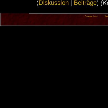
(
Diskussion
|
Beiträge
)
‎
(K
Datenschutz
Übe