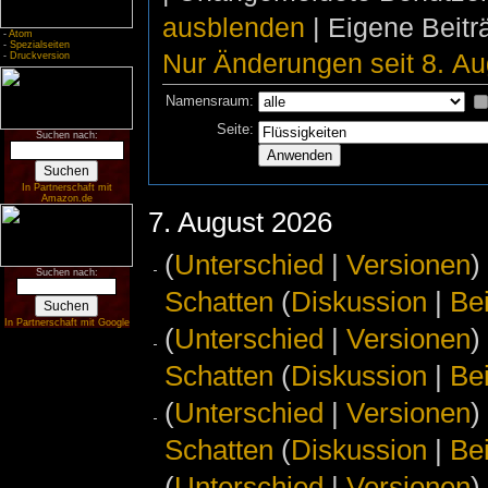
ausblenden
| Eigene Beit
-
Atom
-
Spezialseiten
Nur Änderungen seit 8. Au
-
Druckversion
Namensraum:
Seite:
Suchen nach:
In Partnerschaft mit
Amazon.de
7. August 2026
(
Unterschied
|
Versionen
)
Suchen nach:
Schatten
(
Diskussion
|
Be
In Partnerschaft mit Google
(
Unterschied
|
Versionen
)
Schatten
(
Diskussion
|
Be
(
Unterschied
|
Versionen
)
Schatten
(
Diskussion
|
Be
(
Unterschied
|
Versionen
)