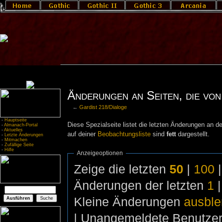
Änderungen an Seiten, die von
←
Gardist 218/Dialoge
-
Hauptseite
Diese Spezialseite listet die letzten Änderungen an de
-
Almanach-Portal
-
Aktuelles
auf deiner
Beobachtungsliste
sind
fett
dargestellt.
-
Letzte Änderungen
-
Mitmachen
-
Zufällige Seite
-
Hilfe
Anzeigeoptionen
Zeige die letzten
50
|
100
Änderungen der letzten
1
Kleine Änderungen
ausbl
| Unangemeldete Benutze