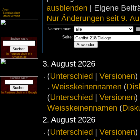
ausblenden
| Eigene Beit
-
Atom
-
Spezialseiten
Nur Änderungen seit 9. Au
-
Druckversion
Namensraum:
Seite:
Suchen nach:
In Partnerschaft mit
Amazon.de
3. August 2026
(
Unterschied
|
Versionen
)
Suchen nach:
.
‎
Weisskeinennamen
(
Dis
In Partnerschaft mit Google
(
Unterschied
|
Versionen
)
Weisskeinennamen
(
Disk
2. August 2026
(
Unterschied
|
Versionen
)