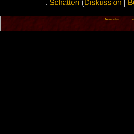
.
‎
Schatten
(
Diskussion
|
B
Datenschutz
Übe