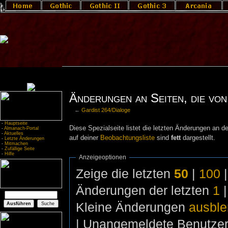
Änderungen an Seiten, die von
←
Gardist 264/Dialoge
-
Hauptseite
Diese Spezialseite listet die letzten Änderungen an de
-
Almanach-Portal
-
Aktuelles
auf deiner
Beobachtungsliste
sind
fett
dargestellt.
-
Letzte Änderungen
-
Mitmachen
-
Zufällige Seite
-
Hilfe
Anzeigeoptionen
Zeige die letzten
50
|
100
Änderungen der letzten
1
Kleine Änderungen
ausbl
| Unangemeldete Benutze