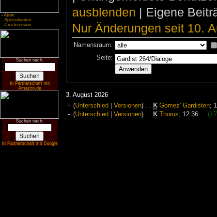
ausblenden
| Eigene Beit
-
Atom
-
Spezialseiten
Nur Änderungen seit 10. A
-
Druckversion
Namensraum:
Seite:
Suchen nach:
In Partnerschaft mit
Amazon.de
3. August 2026
(
Unterschied
|
Versionen
)
. .
K
Gomez' Gardisten
‎;
1
(
Unterschied
|
Versionen
)
. .
K
Thorus
‎;
12:36
. .
(+7
Suchen nach:
In Partnerschaft mit Google