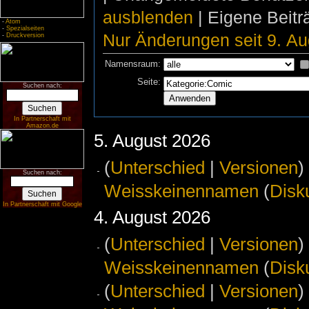
ausblenden
| Eigene Beit
-
Atom
-
Spezialseiten
Nur Änderungen seit 9. Au
-
Druckversion
Namensraum:
Seite:
Suchen nach:
In Partnerschaft mit
Amazon.de
5. August 2026
(
Unterschied
|
Versionen
)
Suchen nach:
Weisskeinennamen
(
Disk
In Partnerschaft mit Google
4. August 2026
(
Unterschied
|
Versionen
)
Weisskeinennamen
(
Disk
(
Unterschied
|
Versionen
)