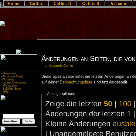
Änderungen an Seiten, die von
←
Kategorie:Comic
-
Hauptseite
Diese Spezialseite listet die letzten Änderungen an de
-
Almanach-Portal
-
Aktuelles
auf deiner
Beobachtungsliste
sind
fett
dargestellt.
-
Letzte Änderungen
-
Mitmachen
-
Zufällige Seite
-
Hilfe
Anzeigeoptionen
Zeige die letzten
50
|
100
Änderungen der letzten
1
Kleine Änderungen
ausbl
| Unangemeldete Benutze