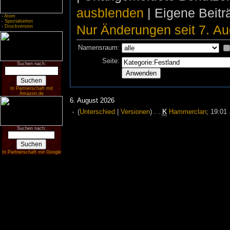
ausblenden
| Eigene Beit
-
Atom
-
Spezialseiten
Nur Änderungen seit 7. Au
-
Druckversion
Namensraum:
Seite:
Suchen nach:
In Partnerschaft mit
Amazon.de
6. August 2026
(
Unterschied
|
Versionen
)
. .
K
Hammerclan
‎;
19:01
Suchen nach:
In Partnerschaft mit Google