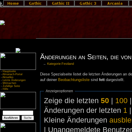
Änderungen an Seiten, die von
←
Kategorie:Festland
-
Hauptseite
Diese Spezialseite listet die letzten Änderungen an de
-
Almanach-Portal
-
Aktuelles
auf deiner
Beobachtungsliste
sind
fett
dargestellt.
-
Letzte Änderungen
-
Mitmachen
-
Zufällige Seite
-
Hilfe
Anzeigeoptionen
Zeige die letzten
50
|
100
Änderungen der letzten
1
Kleine Änderungen
ausbl
| Unangemeldete Benutze