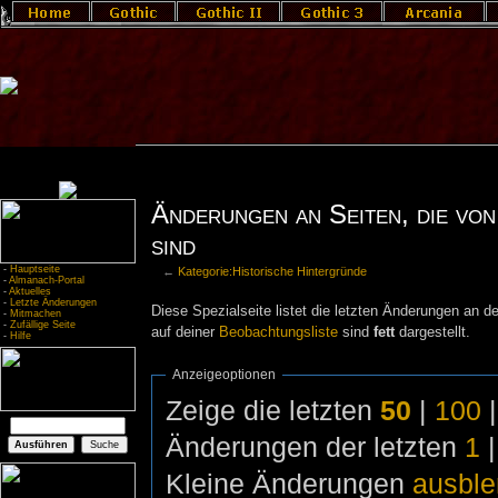
Änderungen an Seiten, die von
sind
-
Hauptseite
←
Kategorie:Historische Hintergründe
-
Almanach-Portal
-
Aktuelles
-
Letzte Änderungen
Diese Spezialseite listet die letzten Änderungen an de
-
Mitmachen
-
Zufällige Seite
auf deiner
Beobachtungsliste
sind
fett
dargestellt.
-
Hilfe
Anzeigeoptionen
Zeige die letzten
50
|
100
Änderungen der letzten
1
Kleine Änderungen
ausbl