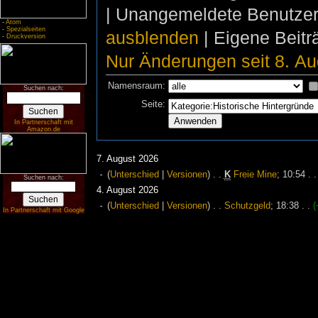
| Unangemeldete Benutze
-
Atom
-
Spezialseiten
ausblenden
| Eigene Beit
-
Druckversion
Nur Änderungen seit 8. Au
Namensraum:
Suchen nach:
Seite:
In Partnerschaft mit
Amazon.de
7. August 2026
(
Unterschied
|
Versionen
)
. .
K
Freie Mine
‎;
10:54
. .
Suchen nach:
4. August 2026
(
Unterschied
|
Versionen
)
. .
Schutzgeld
‎;
18:38
. .
(
In Partnerschaft mit Google