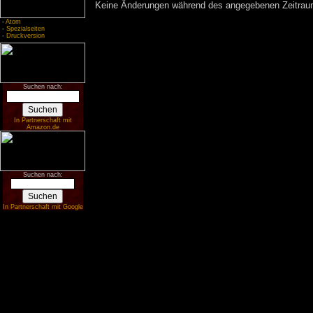
Keine Änderungen während des angegebenen Zeitraums
-
Atom
-
Spezialseiten
-
Druckversion
Suchen nach:
In Partnerschaft mit
Amazon.de
Suchen nach:
In Partnerschaft mit Google