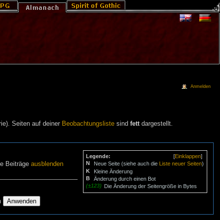
Anmelden
ie). Seiten auf deiner
Beobachtungsliste
sind
fett
dargestellt.
Legende:
[
Einklappen
]
N
ne Beiträge
ausblenden
Neue Seite (siehe auch die
Liste neuer Seiten
)
K
Kleine Änderung
B
Änderung durch einen Bot
(±123)
Die Änderung der Seitengröße in Bytes
n