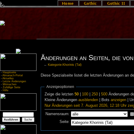
Änderungen an Seiten, die von 
←
Kategorie:Khorinis (Tal)
-
Hauptseite
Diese Spezialseite listet die letzten Änderungen an de
-
Almanach-Portal
-
Aktuelles
-
Letzte Änderungen
-
Mitmachen
Anzeigeoptionen
-
Zufällige Seite
-
Hilfe
Zeige die letzten
50
|
100
|
250
|
500
Änderungen de
Kleine Änderungen
ausblenden
| Bots
anzeigen
| U
Nur Änderungen seit 7. August 2026, 12:18 Uhr zei
Namensraum:
Seite: