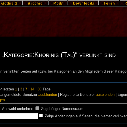
„Kategorie:Khorinis (Tal)“ verlinkt sind
n verlinkten Seiten auf (bzw. bei Kategorien an den Mitgliedern dieser Kategor
r letzten
1
|
3
|
7
|
14
|
30
Tage.
nangemeldete Benutzer
ausblenden
| Registrierte Benutzer
ausblenden
| Eige
gen.
Auswahl umkehren
Zugehöriger Namensraum
Zeige Änderungen auf Seiten, die hierher verlinke